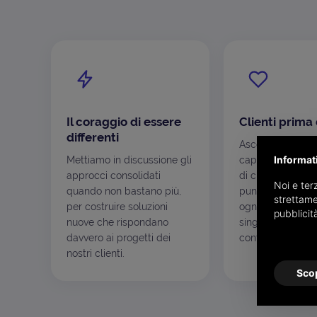
Il coraggio di essere
Clienti prima 
differenti
Ascoltare le esi
Informat
Mettiamo in discussione gli
capire i processi
approcci consolidati
di chi ci sceglie 
Noi e terz
quando non bastano più,
punto di partenza
strettame
per costruire soluzioni
ogni soluzione si
pubblicit
nuove che rispondano
singolo caso, non
davvero ai progetti dei
contrario.
nostri clienti.
Scop