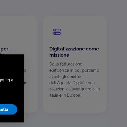
 per
Digitalizzazione come
te
missione
mento non
Dalla fatturazione
ignifica meno
elettronica in poi, portiamo
o inchiostro,
avanti gli obiettivi
geting e
e meno spazio
dell'Agenda Digitale con
l digitale è
soluzioni all'avanguardia, in
scelta di
Italia e in Europa.
ità.
etta