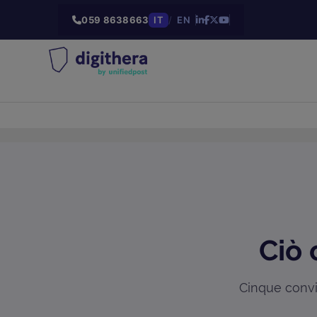
059 8638663
IT
/
EN
Ciò 
Cinque convin