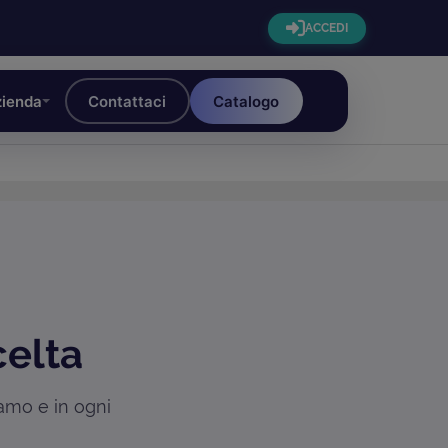
ACCEDI
ienda
Contattaci
Catalogo
celta
iamo e in ogni