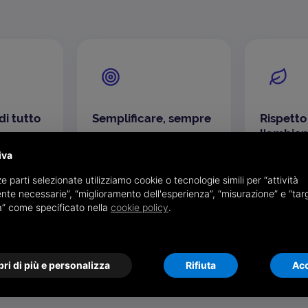
di tutto
Semplificare, sempre
Rispetto
l'ambien
genze e
Semplificare è la nostra
iva
 aziendali
ossessione positiva: servizi
Ogni docu
è il nostro
immediati da usare, alla
stampato s
e parti selezionate utilizziamo cookie o tecnologie simili per “attività
: solo così
portata di qualsiasi
carta, men
nte necessarie”, “miglioramento dell'esperienza”, “misurazione” e “tar
 adatta al
operatore e sostenibili
meno CO₂ 
à” come specificato nella
cookie policy
.
 il
anche su larga scala, con
occupato. I
costi quasi solo variabili.
anche una 
responsabil
ri di più e personalizza
Rifiuta
Acc