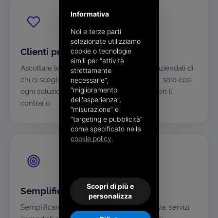
Informativa
Noi e terze parti
selezionate utilizziamo
Clienti prima di tutto
cookie o tecnologie
simili per “attività
Ascoltare le esigenze e capire i processi aziendali di
strettamente
chi ci sceglie è il nostro punto di partenza: solo così
necessarie”,
“miglioramento
ogni soluzione si adatta al singolo caso, non il
dell'esperienza”,
contrario.
“misurazione” e
“targeting e pubblicità”
come specificato nella
cookie policy
.
Scopri di più e
Semplificare, sempre
personalizza
Semplificare è la nostra ossessione positiva: servizi