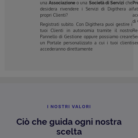
una
o una
che
Associazione
Società di Servizi
Pr
desidera rivendere i Servizi di Digithera ai
fa
propri Clienti?
ac
di
Registrati subito. Con Digithera puoi gestire i
tuoi Clienti in autonomia tramite il nostro
Re
Pannello di Gestione oppure possiamo creare
Se
un Portale personalizzato a cui i tuoi clienti
se
accederanno direttamente
I NOSTRI VALORI
Ciò che guida ogni nostra
scelta