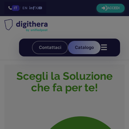
IT
/
EN
ACCEDI
☰
Contattaci
Catalogo
Scegli la Soluzione
che fa per te!