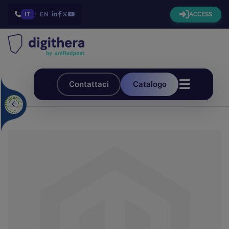
IT
/
EN
ACCESS
☰
Contattaci
Catalogo