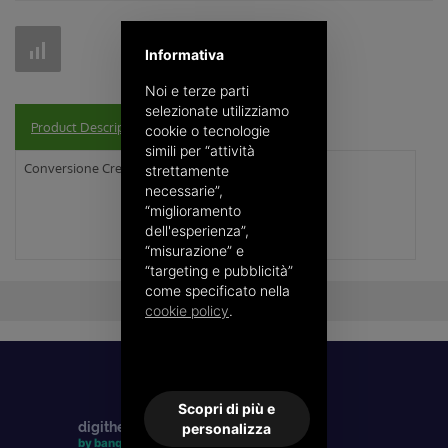
Informativa
Noi e terze parti
selezionate utilizziamo
Product Description
cookie o tecnologie
simili per “attività
Conversione Crediti da TeleDigita a ReDigimail
strettamente
necessarie”,
“miglioramento
dell'esperienza”,
“misurazione” e
“targeting e pubblicità”
come specificato nella
cookie policy
.
Scopri di più e
digithera
personalizza
by banqup