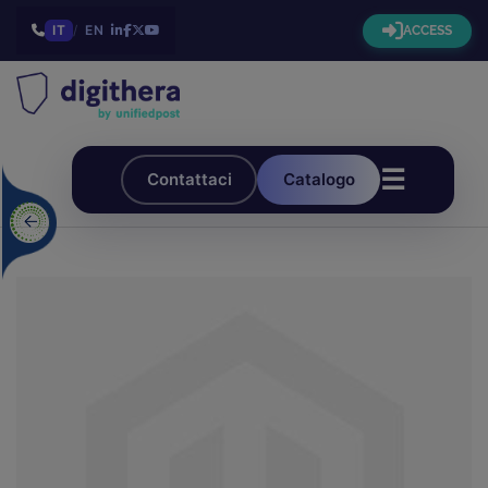
IT
/
EN
ACCESS
☰
Contattaci
Catalogo