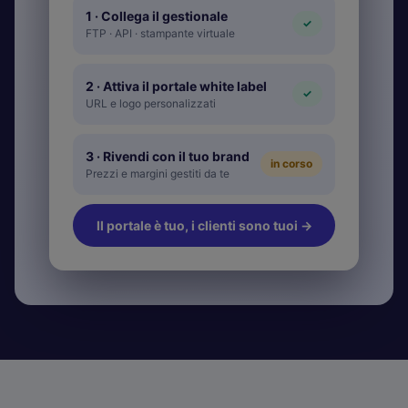
1 · Collega il gestionale
✓
FTP · API · stampante virtuale
2 · Attiva il portale white label
✓
URL e logo personalizzati
3 · Rivendi con il tuo brand
in corso
Prezzi e margini gestiti da te
Il portale è tuo, i clienti sono tuoi
→