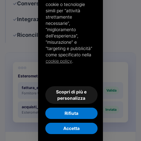
✓
Conversione tra formati
cookie o tecnologie
simili per “attività
strettamente
✓
Integrazione con gli ERP
necessarie”,
“miglioramento
✓
Riconciliazione pagamenti
dell'esperienza”,
“misurazione” e
“targeting e pubblicità”
come specificato nella
cookie policy
.
Esterometro Smart
fattura_estera.pdf → XML SDI
Valida
Scopri di più e
Fornitore UE
personalizza
acquisti_2026.csv → XML
Inviata
Esterometro
Rifiuta
Accetta