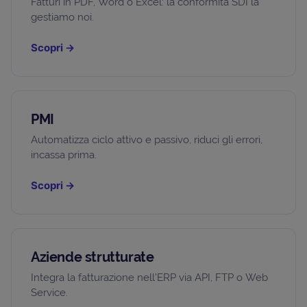
Fatturi in PDF, Word o Excel: la conformità SDI la
gestiamo noi.
Scopri
→
PMI
Automatizza ciclo attivo e passivo, riduci gli errori,
incassa prima.
Scopri
→
Aziende strutturate
Integra la fatturazione nell'ERP via API, FTP o Web
Service.