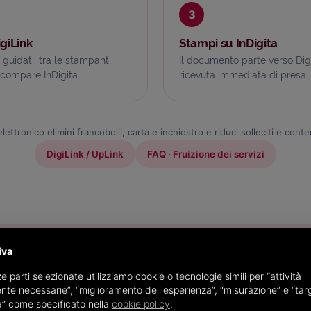
3
igiLink
Stampi su InDigita
 guidati: tra le stampanti
Il documento parte verso Di
i compare InDigita.
ricevuta immediata di presa i
elettronico elimini francobolli, carta e inchiostro e riduci solleciti e conte
DigiLink / UpLink
FAQ · Fruizione dei servizi
iva
e parti selezionate utilizziamo cookie o tecnologie simili per “attività
nte necessarie”, “miglioramento dell'esperienza”, “misurazione” e “tar
PRODOTTI CORRELATI
à” come specificato nella
cookie policy
.