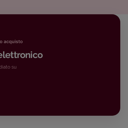
mo acquisto
elettronico
diato su