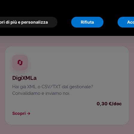
Altri modi di inviare
anale più economico per inviare fatture ai tuoi clienti trami
ri di più e personalizza
Rifiuta
Acc
alternativa:
🔄
DigiXMLa
Hai già XML o CSV/TXT dal gestionale?
Convalidiamo e inviamo noi.
0,30 €/doc
Scopri
→