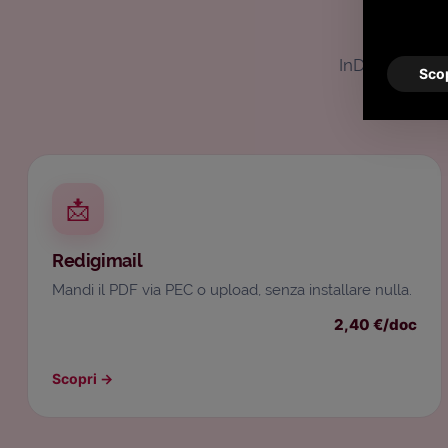
InDigita è il c
Scop
📩
Redigimail
Mandi il PDF via PEC o upload, senza installare nulla.
2,40 €/doc
Scopri
→