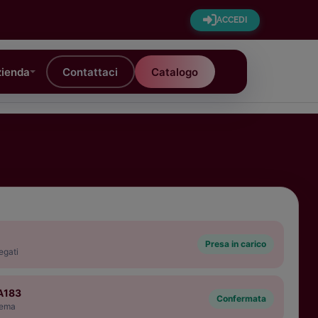
ACCEDI
ienda
Contattaci
Catalogo
Presa in carico
egati
#A183
Confermata
stema