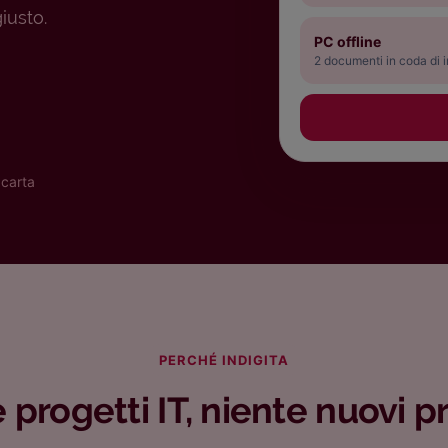
iusto.
PC offline
2 documenti in coda di i
 carta
PERCHÉ INDIGITA
 progetti IT, niente nuovi p