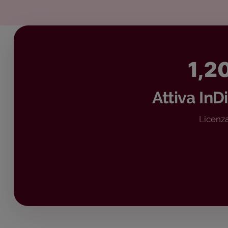
1,2
Attiva InD
Licenza