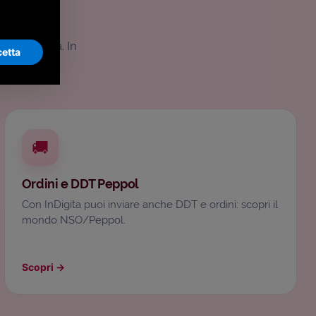
te Digithera. In
etta
🚚
Ordini e DDT Peppol
Con InDigita puoi inviare anche DDT e ordini: scopri il
mondo NSO/Peppol.
Scopri
→