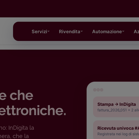
Servizi
Rivendita
Automazione
Az
le che
Stampa → InDigita
ettroniche.
fattura_2026_051 + 2 all
o: InDigita la
Ricevuta univoca 
Registrata nei log di si
hera, che la