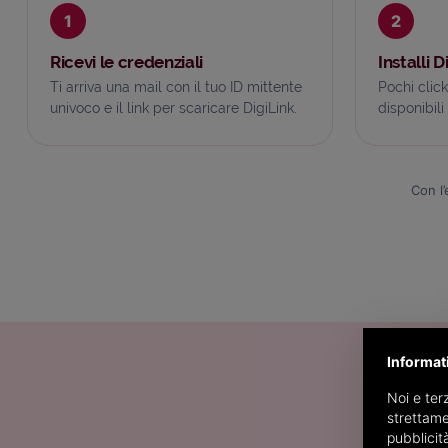
1
2
Ricevi le credenziali
Installi D
Ti arriva una mail con il tuo ID mittente
Pochi click
univoco e il link per scaricare DigiLink.
disponibil
Con l’
Informat
Noi e terz
strettame
pubblicit