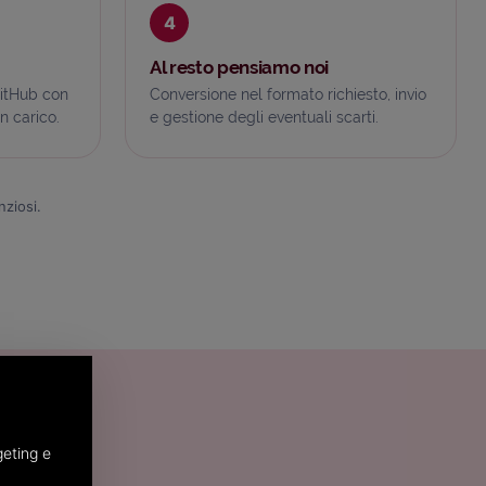
4
Al resto pensiamo noi
gitHub con
Conversione nel formato richiesto, invio
n carico.
e gestione degli eventuali scarti.
nziosi.
geting e