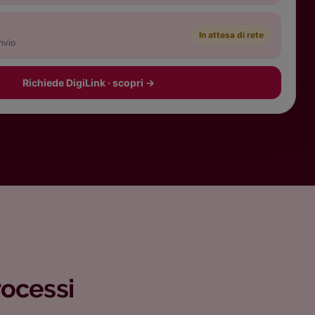
In attesa di rete
nvio
Richiede DigiLink · scopri
→
rocessi