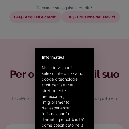
Domande su acquisti e crediti?
FAQ · Acquisti e crediti
FAQ · Fruizione dei servizi
Informativa
PRODOTTI CORRELATI
Noi e terze parti
Per ogni formato, il suo
selezionate utilizziamo
cookie o tecnologie
servizio
simili per “attività
strettamente
necessarie”,
DigiPics è perfetto in mobilità. In ufficio potresti
“miglioramento
preferire:
dell'esperienza”,
“misurazione” e
“targeting e pubblicità”
come specificato nella