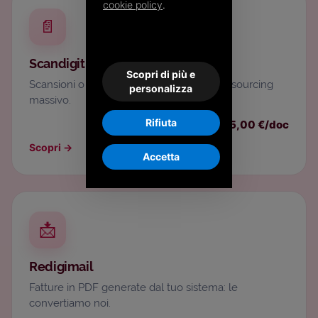
cookie policy
.
📄
Scandigit
Scopri di più e
Scansioni o fatture cartacee, anche in outsourcing
personalizza
massivo.
Rifiuta
5,00 €/doc
Scopri
→
Accetta
📩
Redigimail
Fatture in PDF generate dal tuo sistema: le
convertiamo noi.