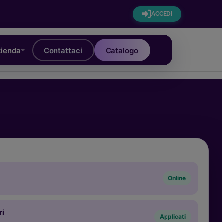
ACCEDI
ienda
Contattaci
Catalogo
Online
ri
Applicati