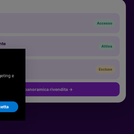
Accesso
nte
Attiva
to
Escluse
geting e
Torna alla panoramica rivendita
→
etta