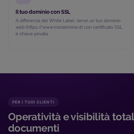
Il tuo dominio con SSL
A differenza del White Label, serve un tuo dominio
web (https://www.miodominio.it) con certificato SSL
e chiave privata.
PER I TUOI CLIENTI
Operatività e visibilità total
documenti