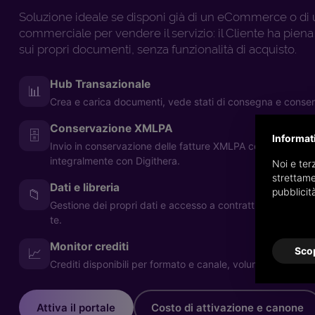
Soluzione ideale se disponi già di un eCommerce o di u
commerciale per vendere il servizio: il Cliente ha piena
sui propri documenti, senza funzionalità di acquisto.
Hub Transazionale
📊
Crea e carica documenti, vede stati di consegna e conse
Conservazione XMLPA
🗄️
Informat
Invio in conservazione delle fatture XMLPA con relative ri
integralmente con Digithera.
Noi e terz
strettame
Dati e libreria
pubblicit
📁
Gestione dei propri dati e accesso a contratti, manuali e
te.
Monitor crediti
Scop
📈
Crediti disponibili per formato e canale, volumi consumati 
Attiva il portale
Costo di attivazione e canone