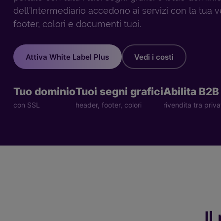
dell’Intermediario accedono ai servizi con la tua v
footer, colori e documenti tuoi.
Attiva White Label Plus
Vedi i costi
Tuo dominio
Tuoi segni grafici
Abilita B2B
con SSL
header, footer, colori
rivendita tra priva
Il