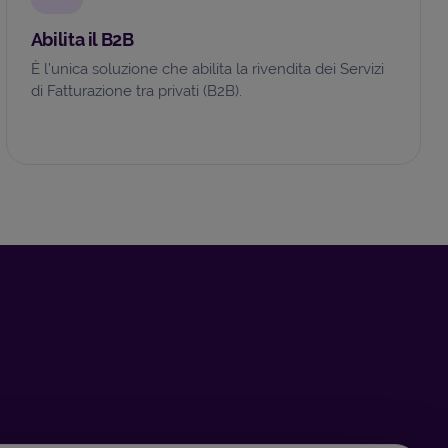
Abilita il B2B
È l’unica soluzione che abilita la rivendita dei Servizi
di Fatturazione tra privati (B2B).