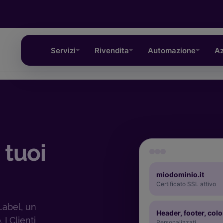
Servizi
Rivendita
Automazione
Az
 tuoi
miodominio.it
Certificato SSL attivo
Label, un
Header, footer, colo
 I Clienti
Personalizzati