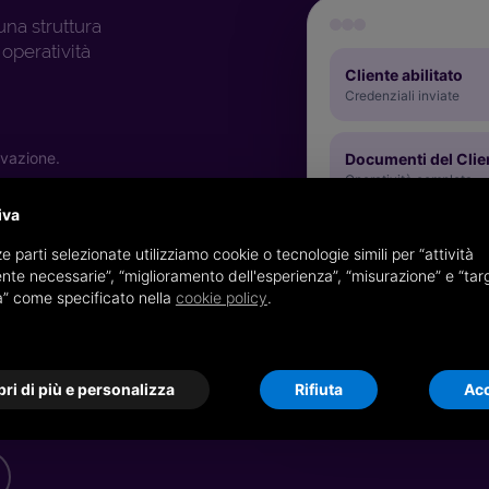
na struttura
 operatività
Cliente abilitato
Credenziali inviate
rvazione.
Documenti del Clie
Operatività completa
iva
cevute, se non gestite
Funzioni di acquis
e parti selezionate utilizziamo cookie o tecnologie simili per “attività
Gestite da te
nte necessarie”, “miglioramento dell'esperienza”, “misurazione” e “tar
à” come specificato nella
cookie policy
.
 documenti messi a disposizione da
ri di più e personalizza
Rifiuta
Acc
e storico delle assegnazioni.