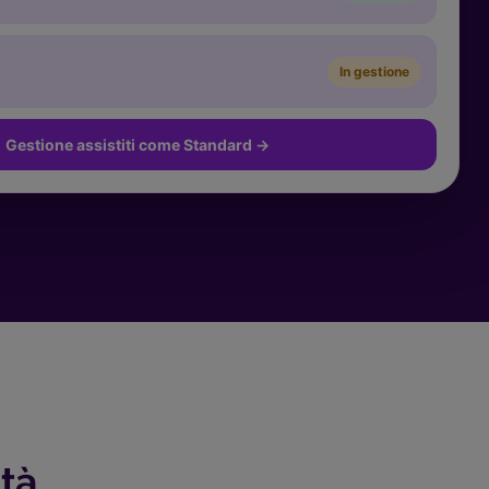
In gestione
Gestione assistiti come Standard
→
ità