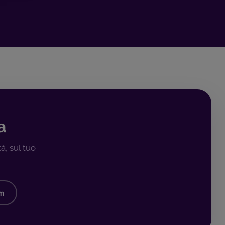
a
à, sul tuo
om