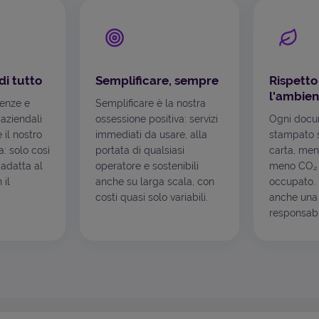
di tutto
Semplificare, sempre
Rispetto
l'ambien
genze e
Semplificare è la nostra
 aziendali
ossessione positiva: servizi
Ogni docu
è il nostro
immediati da usare, alla
stampato s
: solo così
portata di qualsiasi
carta, men
 adatta al
operatore e sostenibili
meno CO₂ 
 il
anche su larga scala, con
occupato. I
costi quasi solo variabili.
anche una 
responsabil