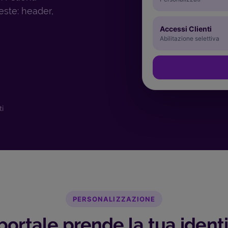
este: header,
Accessi Clienti
Abilitazione selettiva
ti
PERSONALIZZAZIONE
 portale prende la tua ident