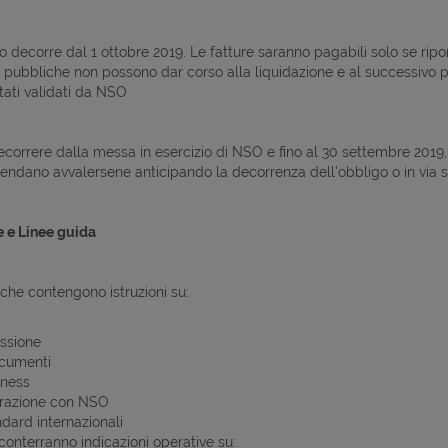
go decorre dal 1 ottobre 2019. Le fatture saranno pagabili solo se rip
 pubbliche non possono dar corso alla liquidazione e al successivo
tati validati da NSO
decorrere dalla messa in esercizio di NSO e fino al 30 settembre 2019,
tendano avvalersene anticipando la decorrenza dell’obbligo o in via sp
 e Linee guida
che contengono istruzioni su:
issione
cumenti
iness
erazione con NSO
dard internazionali
conterranno indicazioni operative su: