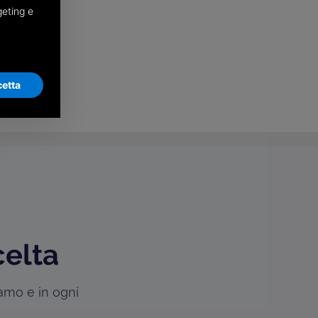
geting e
etta
celta
iamo e in ogni