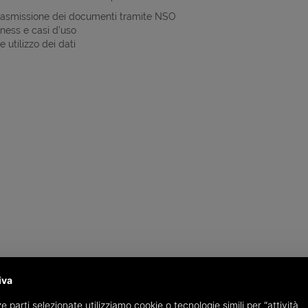
rasmissione dei documenti tramite NSO
iness e casi d’uso
e utilizzo dei dati
iva
e parti selezionate utilizziamo cookie o tecnologie simili per “attività