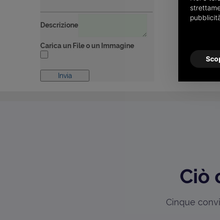
strettame
pubblicit
Descrizione
Carica un File o un Immagine
Scop
Ciò 
Cinque convin