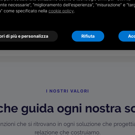
nte necessarie”, “miglioramento dell'esperienza”, “misurazione” e “tar
à” come specificato nella
cookie policy
.
ri di più e personalizza
Rifiuta
Acc
I NOSTRI VALORI
che guida ogni nostra s
zioni che si ritrovano in ogni soluzione che progett
relazione che costruiamo.