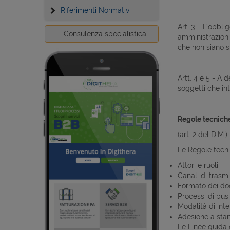
Riferimenti Normativi
Art. 3 – L’obbli
Consulenza specialistica
amministrazioni
che non siano s
Artt. 4 e 5 - A 
soggetti che in
Regole tecniche
(art. 2 del D.M.)
Le Regole tecni
Attori e ruoli
Canali di trasm
Formato dei do
Processi di bus
Modalità di int
Adesione a stan
Le Linee guida 