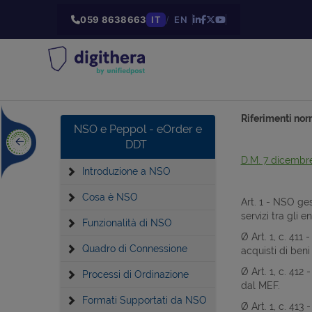
059 8638663
IT
/
EN
Riferimenti nor
NSO e Peppol - eOrder e
DDT
D.M. 7 dicembr
Introduzione a NSO
Cosa è NSO
Art. 1 - NSO ges
servizi tra gli e
Funzionalità di NSO
Ø Art. 1, c. 411
Quadro di Connessione
acquisti di beni
Ø Art. 1, c. 41
Processi di Ordinazione
dal MEF.
Formati Supportati da NSO
Ø Art. 1, c. 413