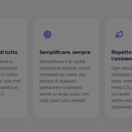
di tutto
Semplificare, sempre
Rispetto
l'ambien
genze e
Semplificare è la nostra
 aziendali
ossessione positiva: servizi
Ogni docu
è il nostro
immediati da usare, alla
stampato s
: solo così
portata di qualsiasi
carta, men
 adatta al
operatore e sostenibili
meno CO₂ 
 il
anche su larga scala, con
occupato. I
costi quasi solo variabili.
anche una 
responsabil