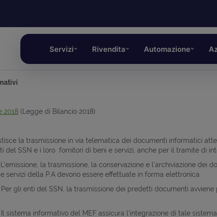
Servizi
Rivendita
Automazione
Az
mativi
e 2018
(Legge di Bilancio 2018)
tisce la trasmissione in via telematica dei documenti informatici attes
nti del SSN e i loro fornitori di beni e servizi, anche per il tramite di in
 - L'emissione, la trasmissione, la conservazione e l'archiviazione dei 
 e servizi della P.A devono essere effettuate in forma elettronica.
2 - Per gli enti del SSN, la trasmissione dei predetti documenti avvie
 - Il sistema informativo del MEF assicura l'integrazione di tale sist