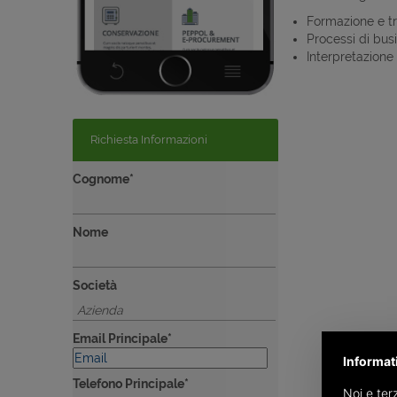
Formazione e t
Processi di bus
Interpretazione 
Richiesta Informazioni
Cognome*
Nome
Società
Email Principale*
Informat
Telefono Principale*
Noi e terz