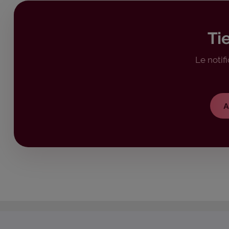
Ti
Le notif
A