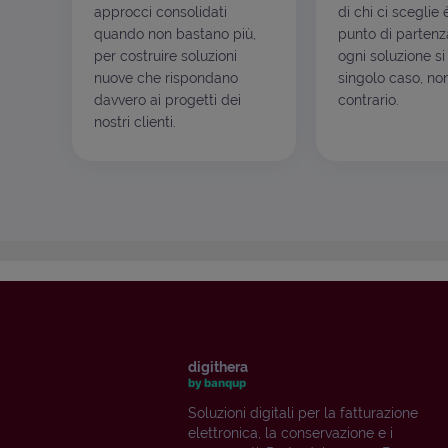
approcci consolidati
di chi ci sceglie 
quando non bastano più,
punto di partenza
per costruire soluzioni
ogni soluzione si
nuove che rispondano
singolo caso, non
davvero ai progetti dei
contrario.
nostri clienti.
digithera
by banqup
Soluzioni digitali per la fatturazione
elettronica, la conservazione e i