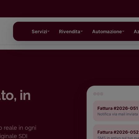
Servizi
Rivendita
Automazione
Az
to, in
Fattura #2026-051
Notifica via mail inviata
 reale in ogni
Fattura #2026-052
iginale SDI
SMS in arrivo sul tuo n