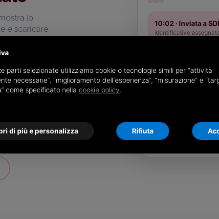
mostra lo
10:02 · Inviata a SD
re e scaricare
Identificativo assegnat
iva
10:04 · Controlli su
e parti selezionate utilizziamo cookie o tecnologie simili per “attività
In consegna al destinat
o.
nte necessarie”, “miglioramento dell'esperienza”, “misurazione” e “tar
à” come specificato nella
cookie policy
.
10:11 · Consegnata
ttura.
Ricevuta SDI disponibil
ri di più e personalizza
Rifiuta
Acc
tphone.