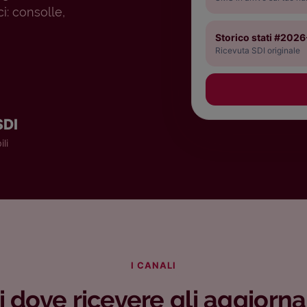
i: consolle,
Storico stati #202
Ricevuta SDI originale
SDI
ili
I CANALI
i dove ricevere gli aggiorn