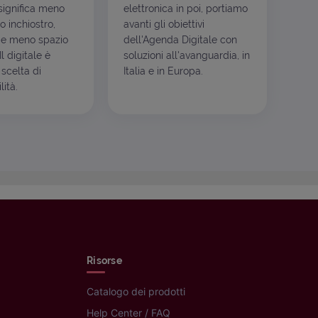
ignifica meno
elettronica in poi, portiamo
o inchiostro,
avanti gli obiettivi
e meno spazio
dell'Agenda Digitale con
l digitale è
soluzioni all'avanguardia, in
scelta di
Italia e in Europa.
ità.
Risorse
Catalogo dei prodotti
Help Center / FAQ