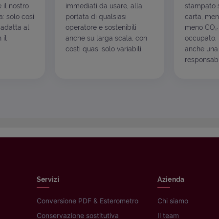
è il nostro
immediati da usare, alla
stampato s
: solo così
portata di qualsiasi
carta, men
 adatta al
operatore e sostenibili
meno CO₂ 
 il
anche su larga scala, con
occupato. I
costi quasi solo variabili.
anche una 
responsabil
Servizi
Azienda
Conversione PDF & Esterometro
Chi siamo
Conservazione sostitutiva
Il team