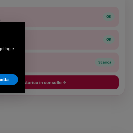
I
OK
o
perati
OK
ario
geting e
Scarica
e
etta
Vedi lo storico in consolle
→