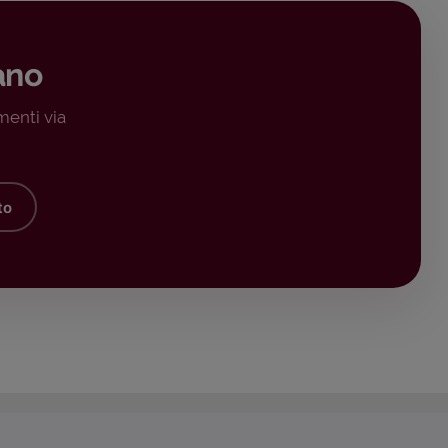
ano
menti via
to