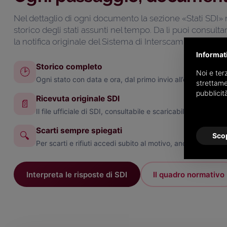
Nel dettaglio di ogni documento la sezione «Stati SDI» 
storico degli stati assunti nel tempo. Da lì puoi consulta
la notifica originale del Sistema di Interscambio.
Informat
Storico completo
🕑
Noi e terz
Ogni stato con data e ora, dal primo invio all’esito definitiv
strettame
pubblicit
Ricevuta originale SDI
📄
Il file ufficiale di SDI, consultabile e scaricabile per ogni fa
Scarti sempre spiegati
🔍
Scop
Per scarti e rifiuti accedi subito al motivo, anche da smar
Interpreta le risposte di SDI
Il quadro normativo