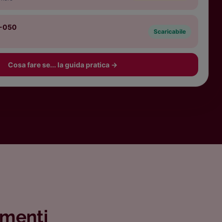
6-050
Scaricabile
Cosa fare se... la guida pratica
→
amenti