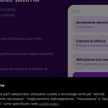
ponsabile
e proprie
Avviamento servizi
Una-tantum
e sue fatture per suo conto.
Canone di utilizzo
Annuale o mensile auto
grafica estesa del singolo assistito.
Attivazione con m
PDF, stampante, carta,
utiva da inoltrare al Partner di
iva
 scarti da mancanza di conformità.
e parti selezionate utilizziamo cookie o tecnologie simili per “attività
nte necessarie”, “miglioramento dell'esperienza”, “misurazione” e “tar
à” come specificato nella
cookie policy
.
i