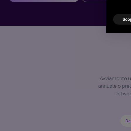
Scop
Avviamento un
annuale o prel
l’attiv
Det