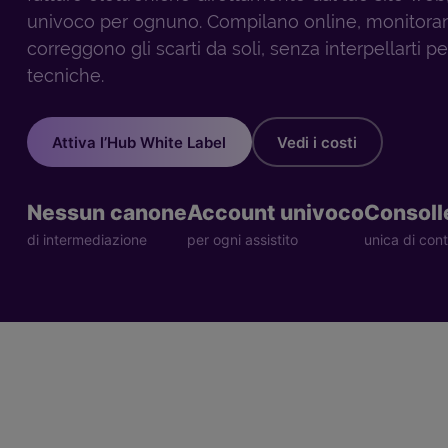
univoco per ognuno. Compilano online, monitorano
correggono gli scarti da soli, senza interpellarti pe
tecniche.
Attiva l’Hub White Label
Vedi i costi
Nessun canone
Account univoco
Consoll
di intermediazione
per ogni assistito
unica di cont