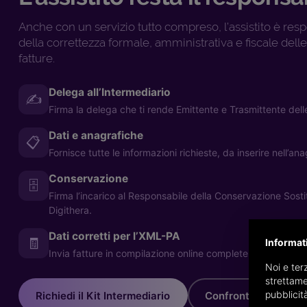
Anche con un servizio tutto compreso, l’assistito è res
della correttezza formale, amministrativa e fiscale dell
fatture.
Delega all’Intermediario
✍️
Firma la delega che ti rende Emittente e Trasmittente dell
Dati e anagrafiche
📋
Fornisce tutte le informazioni richieste, da inserire nell’ana
Conservazione
🗄️
Firma l’incarico al Responsabile della Conservazione Sostit
Digithera.
Dati corretti per l’XML-PA
🧾
Informat
Invia fatture in compilazione online complete, per evitare
Noi e terz
strettame
pubblicit
Richiedi il Kit Intermediario
Confronta gli scenar