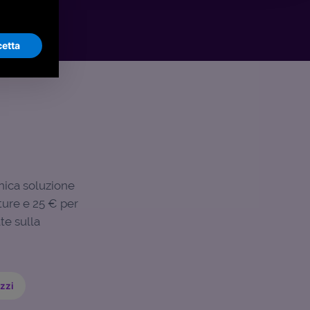
etta
nica soluzione
ture e 25 € per
te sulla
zzi