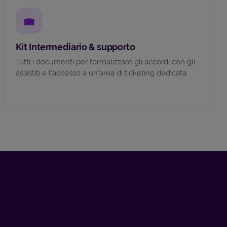
💼
Kit Intermediario & supporto
Tutti i documenti per formalizzare gli accordi con gli
assistiti e l’accesso a un’area di ticketing dedicata.