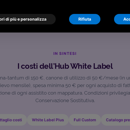
ri di più e personalizza
Rifiuta
Acc
IN SINTESI
I costi dell’Hub White Label
a-tantum di 150 €, canone di utilizzo di 50 €/mese (in u
ievo mensile), spesa minima 50 € per ogni acquisto di fat
azione di ogni assistito con mappatura. Condizioni privilegia
Conservazione Sostitutiva.
taglio costi
White Label Plus
Full Custom
Catalogo pre