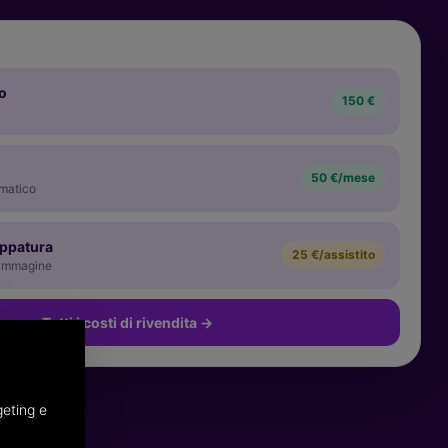
o
150 €
50 €/mese
matico
appatura
25 €/assistito
 immagine
Tutti i costi di rivendita
→
geting e