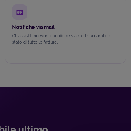
📧
Notifiche via mail
Gli assistiti ricevono notifiche via mail sui cambi di
stato di tutte le fatture.
abile ultimo