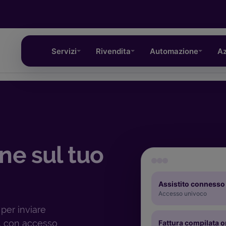
Servizi
Rivendita
Automazione
Az
ne sul tuo
Assistito connesso
Accesso univoco
 per inviare
b, con accesso
Fattura compilata o