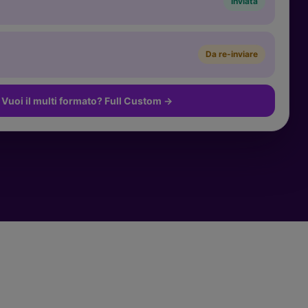
Inviata
Da re-inviare
Vuoi il multi formato? Full Custom
→