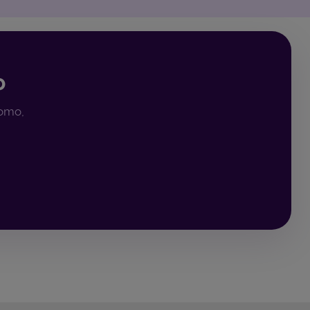
o
nomo,