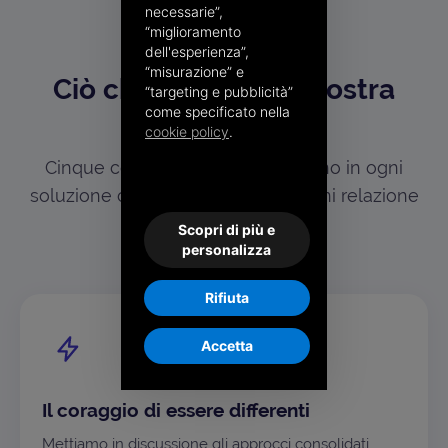
necessarie”,
“miglioramento
I NOSTRI VALORI
dell'esperienza”,
“misurazione” e
Ciò che guida ogni nostra
“targeting e pubblicità”
come specificato nella
scelta
cookie policy
.
Cinque convinzioni che si ritrovano in ogni
soluzione che progettiamo e in ogni relazione
che costruiamo.
Scopri di più e
personalizza
Rifiuta
Accetta
Il coraggio di essere differenti
Mettiamo in discussione gli approcci consolidati