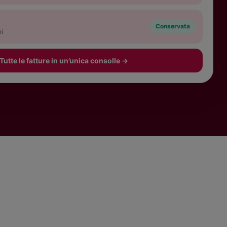
Conservata
ni
Tutte le fatture in un’unica consolle
→