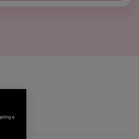
o
geting e