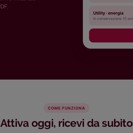
PDF.
Utility · energia
In conservazione 10 an
COME FUNZIONA
Attiva oggi, ricevi da subito