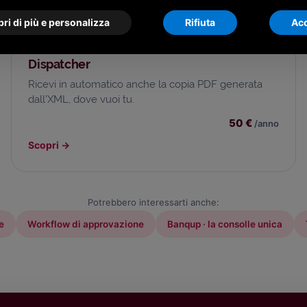
ri di più e personalizza
Rifiuta
Acc
📩
Dispatcher
Ricevi in automatico anche la copia PDF generata
dall’XML, dove vuoi tu.
50 €
/anno
Scopri
→
Potrebbero interessarti anche:
e
Workflow di approvazione
Banqup · la consolle unica