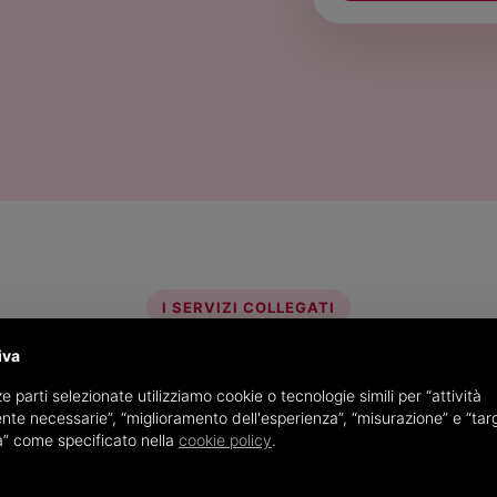
I SERVIZI COLLEGATI
Componi il tuo ciclo passiv
iva
e parti selezionate utilizziamo cookie o tecnologie simili per “attività
Parti dalla ricezione e aggiungi solo quello che ti serve.
nte necessarie”, “miglioramento dell'esperienza”, “misurazione” e “tar
à” come specificato nella
cookie policy
.