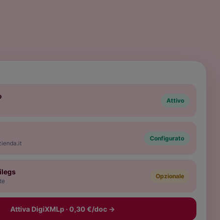
o
Attivo
Configurato
ienda.it
ilegs
Opzionale
te
Attiva DigiXMLp · 0,30 €/doc
→