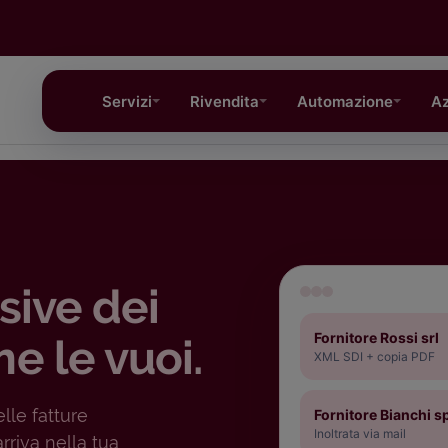
Servizi
Rivendita
Automazione
Az
sive dei
Fornitore Rossi srl
me le vuoi.
XML SDI + copia PDF
lle fatture
Fornitore Bianchi s
Inoltrata via mail
arriva nella tua