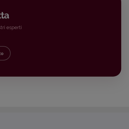
tta
tri esperti
to