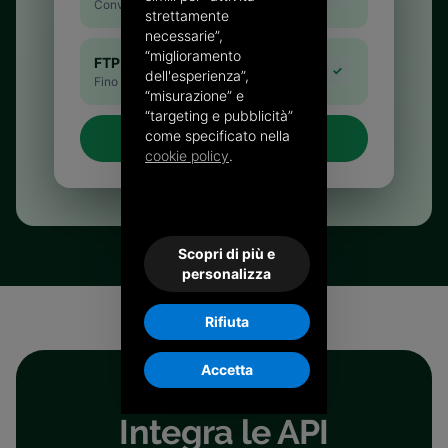
Conversione e firma
strettamente
necessarie”,
“miglioramento
FTP ← Stati
✓
dell'esperienza”,
Fino alla conservazione
“misurazione” e
“targeting e pubblicità”
come specificato nella
Il flusso ibrido consigliato
→
cookie policy
.
Scopri di più e
personalizza
Rifiuta
Accetta
Integra le API