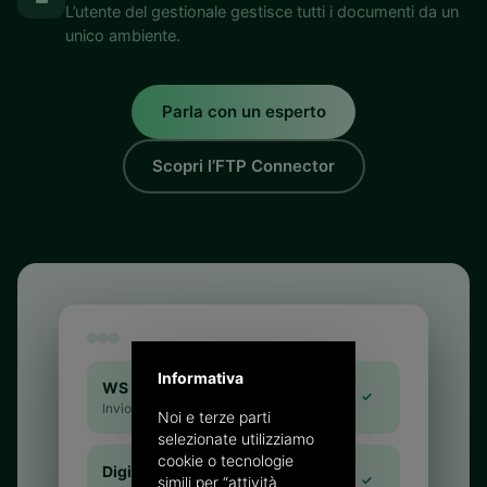
L’utente del gestionale gestisce tutti i documenti da un
unico ambiente.
Parla con un esperto
Scopri l’FTP Connector
Informativa
WS → Digithera
✓
Invio in tempo reale
Noi e terze parti
selezionate utilizziamo
cookie o tecnologie
Digithera → SDI/Peppol
✓
simili per “attività