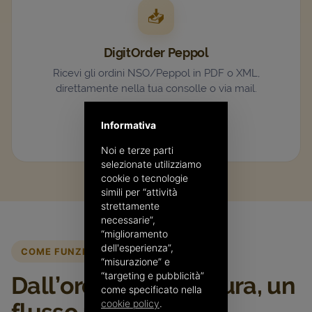
📥
DigitOrder Peppol
Ricevi gli ordini NSO/Peppol in PDF o XML,
direttamente nella tua consolle o via mail.
0,72 €/doc
Informativa
Scopri
→
Noi e terze parti
selezionate utilizziamo
cookie o tecnologie
simili per “attività
strettamente
necessarie”,
“miglioramento
dell'esperienza”,
COME FUNZIONA
“misurazione” e
“targeting e pubblicità”
Dall’ordine alla fattura, un
come specificato nella
cookie policy
.
flusso unico