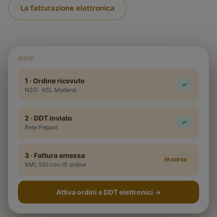
La fatturazione elettronica
1 · Ordine ricevuto
✓
NSO · ASL Modena
2 · DDT inviato
✓
Rete Peppol
3 · Fattura emessa
in corso
XML SDI con rif. ordine
Attiva ordini e DDT elettronici
→