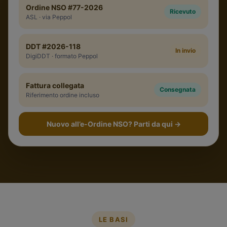
Ordine NSO #77-2026
Ricevuto
ASL · via Peppol
DDT #2026-118
In invio
DigiDDT · formato Peppol
Fattura collegata
Consegnata
Riferimento ordine incluso
Nuovo all’e-Ordine NSO? Parti da qui
→
LE BASI