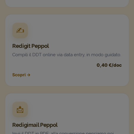
✍️
Redigit Peppol
Compili il DDT online via data entry, in modo guidato.
0,40 €/doc
Scopri
→
📩
Redigimail Peppol
Invii il DDT in PDF: alla conversione pensiamo noi.