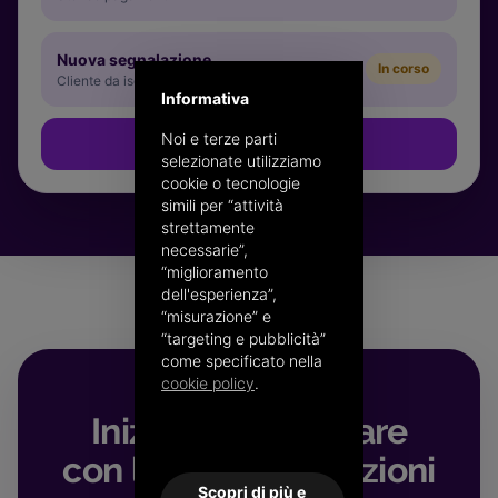
Nuova segnalazione
In corso
Cliente da iscrivere
Informativa
Noi e terze parti
Vuoi gestire tu i Clienti?
→
selezionate utilizziamo
cookie o tecnologie
simili per “attività
strettamente
necessarie”,
“miglioramento
dell'esperienza”,
“misurazione” e
“targeting e pubblicità”
come specificato nella
cookie policy
.
Inizia a guadagnare
con le tue segnalazioni
Scopri di più e