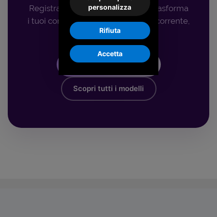
personalizza
Registrati come procacciatore e trasforma
i tuoi contatti in una provvigione ricorrente,
Rifiuta
senza pensieri.
Accetta
Diventa procacciatore
Scopri tutti i modelli