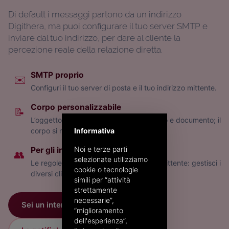
Di default i messaggi partono da un indirizzo
Digithera, ma puoi configurare il tuo server SMTP e
inviare dal tuo indirizzo, per dare al cliente la
percezione reale della relazione diretta.
SMTP proprio
✉️
Configuri il tuo server di posta e il tuo indirizzo mittente.
Corpo personalizzabile
📝
L’oggetto identifica mittente, destinatario e documento; il
Informativa
corpo si modifica con un editor HTML.
Noi e terze parti
Per gli intermediari
👥
selezionate utilizziamo
Le regole includono anche la P.IVA del mittente: gestisci i
cookie o tecnologie
diversi clienti del tuo portafoglio.
simili per “attività
strettamente
necessarie”,
Sei un intermediario?
“miglioramento
dell'esperienza”,