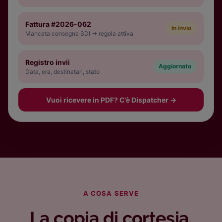
Fattura #2026-062
In invio
Mancata consegna SDI → regola attiva
Registro invii
Aggiornato
Data, ora, destinatari, stato
Vuoi ricevere in PDF? C’è Dispatcher
→
A COSA SERVE
La copia di cortesia,