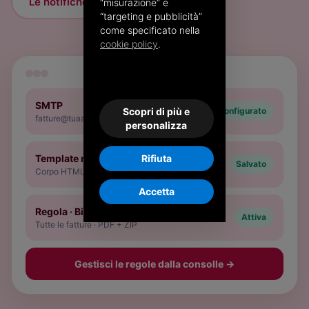
Le notifiche di stato SDI
“misurazione” e
“targeting e pubblicità”
come specificato nella
cookie policy
.
SMTP
Scopri di più e
Configurato
fatture@tuaazienda.it
personalizza
Rifiuta
Template mail
Salvato
Corpo HTML personalizzato
Accetta
Regola · Bianchi spa
Attiva
Tutte le fatture · PDF + ZIP
Gestisci le regole dalla consolle
→