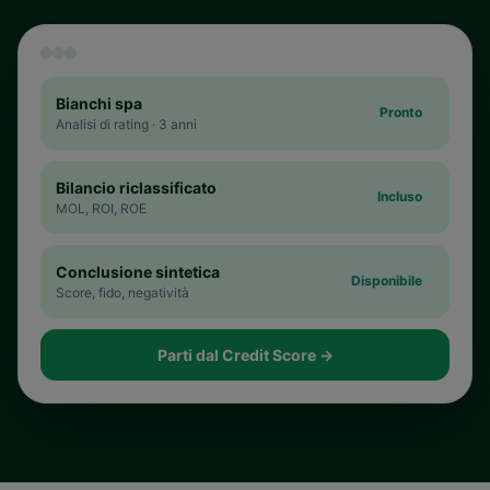
Bianchi spa
Pronto
Analisi di rating · 3 anni
Bilancio riclassificato
Incluso
MOL, ROI, ROE
Conclusione sintetica
Disponibile
Score, fido, negatività
Parti dal Credit Score
→