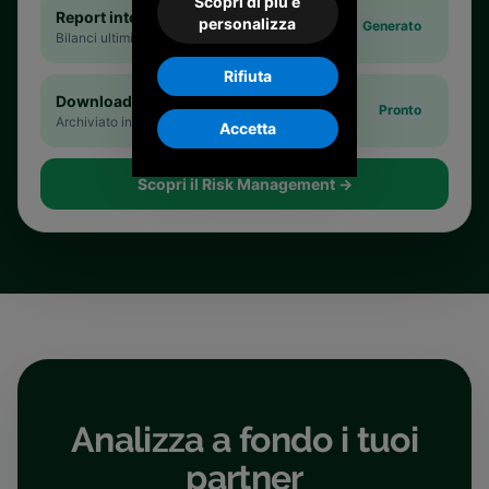
Scopri di più e
Report integrale
personalizza
Generato
Bilanci ultimi 3 anni
Rifiuta
Download PDF
Pronto
Archiviato in area riservata
Accetta
Scopri il Risk Management
→
Analizza a fondo i tuoi
partner