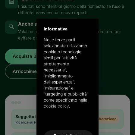
📅
I risultati sono riferiti al giorno della richiesta: se l’uso è
differito, conviene un nuovo report.
Anche sui Prospect
🔍
Informativa
Valuti un cliente prima di un’offerta o un fornitore per
evitare problemi di approvvigionamento.
Noi e terze parti
selezionate utilizziamo
cookie o tecnologie
Acquista Business Report
simili per “attività
strettamente
necessarie”,
Arricchimento anagrafiche
“miglioramento
dell'esperienza”,
“misurazione” e
“targeting e pubblicità”
come specificato nella
cookie policy
.
Soggetto IVA generico
In elaborazione
Ricerca su P.IVA / CF