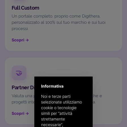
Full Custom
Un portale completo, proprio come Digithera,
personalizzato al 100% sul tuo marchio e sui tuoi
processi.
Scopri
→
🤝
Informativa
Partner Digithera
Valuta una partnership per attività sinergiche e
Noi e terze parti
progetti integrati di fatturazione elettronica.
selezionate utilizziamo
cookie o tecnologie
Scopri
→
simili per “attività
strettamente
necessarie”,