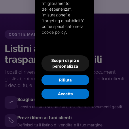
“miglioramento
dell'esperienza”,
“misurazione” e
“targeting e pubblicità”
come specificato nella
cookie policy
.
COSTI E MARGINI
Listini a scaglioni,
trasparenti e scalabili
Scopri di più e
personalizza
I costi di rivendita seguono i volumi: più documenti
gestisci, minore è il costo unitario. I prezzi ai tuoi clienti
Rifiuta
li decidi tu, e il margine resta a te.
Accetta
Scaglioni sui volumi
📈
Il costo unitario scende al crescere dei documenti gestiti.
Prezzi liberi ai tuoi clienti
🏷️
Definisci tu il listino di vendita e il tuo margine.