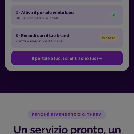
2 · Attiva il portale white label
✓
URL e logo personalizzati
3 · Rivendi con il tuo brand
in corso
Prezzi e margini gestiti da te
Il portale è tuo, i clienti sono tuoi
→
PERCHÉ RIVENDERE DIGITHERA
Un servizio pronto, un