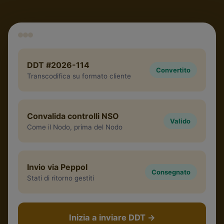
DDT #2026-114
Convertito
Transcodifica su formato cliente
Convalida controlli NSO
Valido
Come il Nodo, prima del Nodo
Invio via Peppol
Consegnato
Stati di ritorno gestiti
Inizia a inviare DDT
→