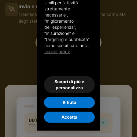
simili per “attività
Invio e stati di ritorno
🚀
strettamente
Trasmissione a NSO via Peppol e gestione completa
necessarie”,
“miglioramento
degli stati.
dell'esperienza”,
“misurazione” e
“targeting e pubblicità”
Acquista nel Catalogo
come specificato nella
cookie policy
.
Scopri NSO e Peppol
Scopri di più e
personalizza
Rifiuta
Accetta
DDT ricevuto dal tuo flusso
✓
FTP · WS · upload · PEC