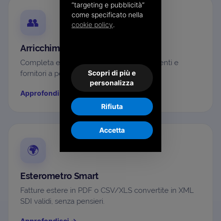
“targeting e pubblicità”
come specificato nella
👥
cookie policy
.
Arricchimento anagrafiche
Completa e aggiorna le anagrafiche di clienti e
Scopri di più e
fornitori a portata di click.
personalizza
Approfondisci
→
Rifiuta
Accetta
🌍
Esterometro Smart
Fatture estere in PDF o CSV/XLS convertite in XML
SDI validi, senza pensieri.
Approfondisci
→