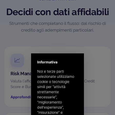
Decidi con dati affidabili
Strumenti che completano il flusso: dal rischio di
credito agli adempimenti particolari.
📈
Informativa
Noi e terze parti
Risk Management
selezionate utilizziamo
Valuta l’affidabilità di clienti e fornitori con Credit
cookie o tecnologie
Score e Business Report in tempo reale.
simili per “attività
strettamente
Approfondisci
→
necessarie”,
“miglioramento
dell'esperienza”,
“misurazione” e