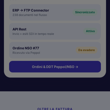
ERP → FTP Connector
Sincronizzato
238 documenti nel flusso
API Rest
Attivo
Invio + esiti SDI in tempo reale
Ordine NSO #77
Da evadere
Ricevuto via Peppol
Ordini & DDT Peppol/NSO
→
OLTRE LA FATTURA