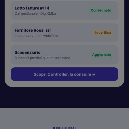
Lotto fatture #114
Consegnato
Dal gestionale · DigiXMLa
Fornitore Rossi srl
In verifica
In approvazione · workflow
Scadenziario
Aggiornato
3 incassi previsti questa settimana
Scopri Controller, la consolle
→
PER LE PMI