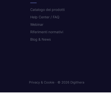
Catalogo dei prodotti
Help Center / FAQ
Webinar
Riferimenti normativi
Blog & News
Privacy & Cookie
· © 2026 Digithera