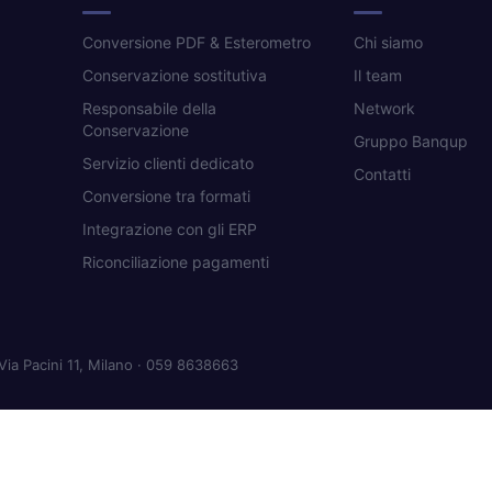
Conversione PDF & Esterometro
Chi siamo
Conservazione sostitutiva
Il team
Responsabile della
Network
Conservazione
Gruppo Banqup
Servizio clienti dedicato
Contatti
Conversione tra formati
Integrazione con gli ERP
Riconciliazione pagamenti
Via Pacini 11, Milano · 059 8638663