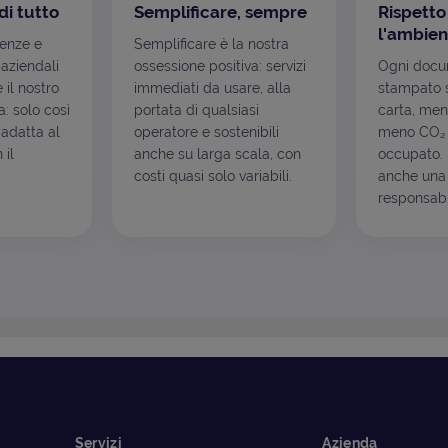
di tutto
Semplificare, sempre
Rispetto
l'ambien
genze e
Semplificare è la nostra
 aziendali
ossessione positiva: servizi
Ogni docu
è il nostro
immediati da usare, alla
stampato s
: solo così
portata di qualsiasi
carta, men
 adatta al
operatore e sostenibili
meno CO₂ 
 il
anche su larga scala, con
occupato. I
costi quasi solo variabili.
anche una 
responsabil
Servizi
Azienda