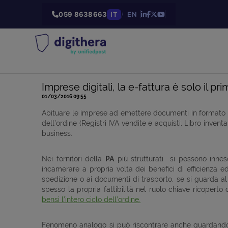
059 8638663
IT
/
EN
Imprese digitali, la e-fattura è solo il p
01/03/2016 09:55
Abituare le imprese ad emettere documenti in formato el
dell’ordine (Registri IVA vendite e acquisti, Libro inve
business.
Nei fornitori della
PA
più strutturati si possono innesc
incamerare a propria volta dei benefici di efficienza ed 
spedizione o ai documenti di trasporto, se si guarda 
spesso la propria fattibilità nel ruolo chiave ricopert
bensì l’intero ciclo dell’ordine.
Fenomeno analogo si può riscontrare anche guardando al