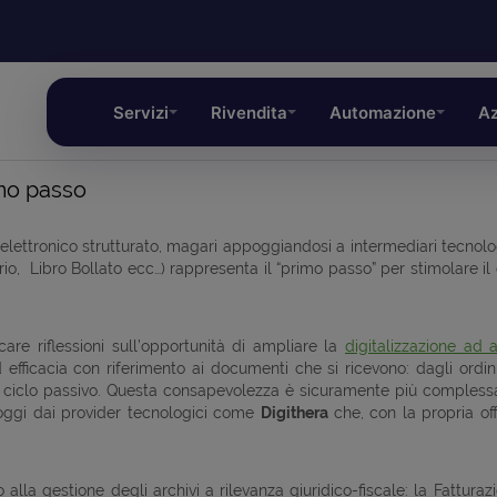
Servizi
Rivendita
Automazione
Az
rimo passo
ettronico strutturato, magari appoggiandosi a intermediari tecnologi
ntario, Libro Bollato ecc…) rappresenta il “primo passo” per stimolare
are riflessioni sull’opportunità di ampliare la
digitalizzazione ad 
efficacia con riferimento ai documenti che si ricevono: dagli ordini d
al ciclo passivo. Questa consapevolezza è sicuramente più complessa
o oggi dai provider tecnologici come
Digithera
che, con la propria of
la gestione degli archivi a rilevanza giuridico-fiscale: la Fatturaz