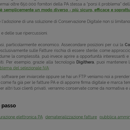
ormai oltre 650.000 fornitori della PA stessa a “porsi il problema” d
à
è semplicemente un modo diverso - più sicuro, efficace e soprattut
l’adozione di una soluzione di Conservazione Digitale non si limitano 
 e delle sue ripercussioni.
 casi, particolarmente economico. Assecondare posizioni per cui la
Co
 esclusivamente sulle Fatture rischia di essere sterile, come approcci
ridurne la complessità, può invece aprire a opportunità interessanti 
iti. Per esempio, grazie alla tecnologia
Digithera
, puoi mantenere 
roblema del selezionale IVA
:
un software per inviarcele oppure se hai un FTP veniamo noi a prender
e come fa già per le fatture PA e di apporre firma digitale e marca te
er altri tuoi clienti privati, verranno conservate come da normativa e 
o passo
urazione elettronica PA
dematerializzazione fatture
pubblica ammin