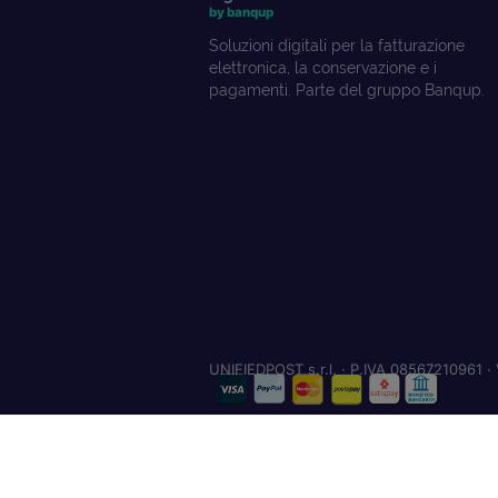
by banqup
Soluzioni digitali per la fatturazione
elettronica, la conservazione e i
pagamenti. Parte del gruppo Banqup.
UNIFIEDPOST s.r.l. · P.IVA 08567210961 · 