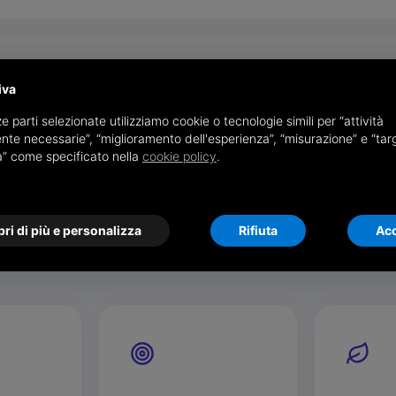
iva
e parti selezionate utilizziamo cookie o tecnologie simili per “attività
I NOSTRI VALORI
nte necessarie”, “miglioramento dell'esperienza”, “misurazione” e “tar
à” come specificato nella
cookie policy
.
che guida ogni nostra s
zioni che si ritrovano in ogni soluzione che progett
ri di più e personalizza
Rifiuta
Acc
relazione che costruiamo.