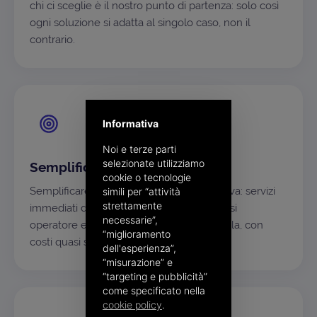
chi ci sceglie è il nostro punto di partenza: solo così
ogni soluzione si adatta al singolo caso, non il
contrario.
Informativa
Noi e terze parti
selezionate utilizziamo
Semplificare, sempre
cookie o tecnologie
Semplificare è la nostra ossessione positiva: servizi
simili per “attività
strettamente
immediati da usare, alla portata di qualsiasi
necessarie”,
operatore e sostenibili anche su larga scala, con
“miglioramento
costi quasi solo variabili.
dell'esperienza”,
“misurazione” e
“targeting e pubblicità”
come specificato nella
cookie policy
.