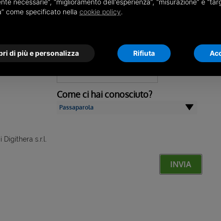
nte necessarie”, “miglioramento dell'esperienza”, “misurazione” e “tar
Email
*
à” come specificato nella
cookie policy
.
Telefono
ri di più e personalizza
Rifiuta
Acc
Come ci hai conosciuto?
 Digithera s.r.l.
INVIA