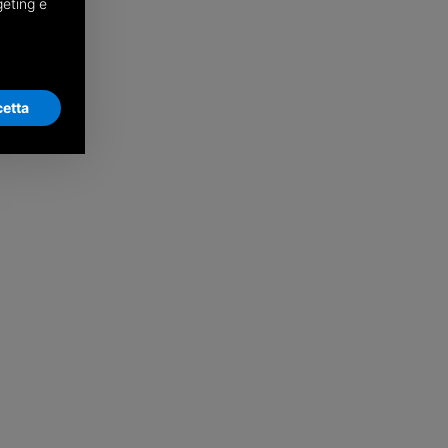
geting e
etta