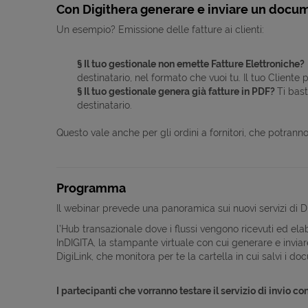
Con Digithera generare e inviare un docum
Un esempio? Emissione delle fatture ai clienti:
§ Il tuo gestionale non emette Fatture Elettroniche?
destinatario, nel formato che vuoi tu. Il tuo Cliente
§ Il tuo gestionale genera già fatture in PDF?
Ti bast
destinatario.
Questo vale anche per gli ordini a fornitori, che potranno
Programma
Il webinar prevede una panoramica sui nuovi servizi di D
l’Hub transazionale dove i flussi vengono ricevuti ed elab
InDIGITA, la stampante virtuale con cui generare e invia
DigiLink, che monitora per te la cartella in cui salvi i d
I partecipanti che vorranno testare il servizio di invio c