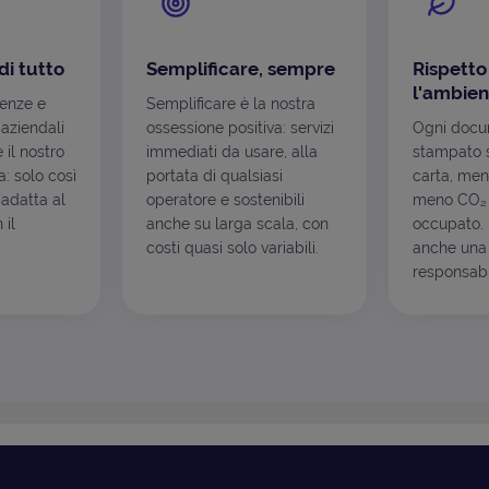
di tutto
Semplificare, sempre
Rispetto
l'ambien
genze e
Semplificare è la nostra
 aziendali
ossessione positiva: servizi
Ogni docu
è il nostro
immediati da usare, alla
stampato s
: solo così
portata di qualsiasi
carta, men
 adatta al
operatore e sostenibili
meno CO₂ 
 il
anche su larga scala, con
occupato. I
costi quasi solo variabili.
anche una 
responsabil