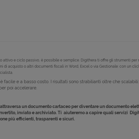
ttivo e ciclo passivo, è possibile e semplice. Digithera ti offre gli strumenti per 
i di acquisto o altri documenti fiscali in Word, Excel o via Gestionale: con un click 
ialista.
 è facile e a basso costo. I risultati sono strabilianti oltre che scalabil
 per poi accelerare.
e attraversa un documento cartaceo per diventare un documento elettr
rtito, inviato e archiviato. Ti aiuteremo a capire quali servizi Digit
ne più efficienti, trasparenti e sicuri.