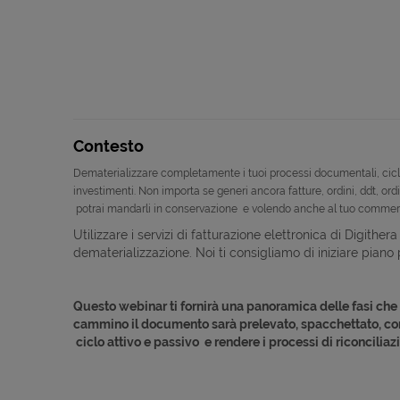
Contesto
Dematerializzare completamente i tuoi processi documentali, ciclo a
investimenti. Non importa se generi ancora fatture, ordini, ddt, ordin
potrai mandarli in conservazione e volendo anche al tuo commerc
Utilizzare i servizi di fatturazione elettronica di Digithera
dematerializzazione. Noi ti consigliamo di iniziare piano
Questo webinar ti fornirà una panoramica delle fasi ch
cammino il documento sarà prelevato, spacchettato, conve
ciclo attivo e passivo e rendere i processi di riconciliazio