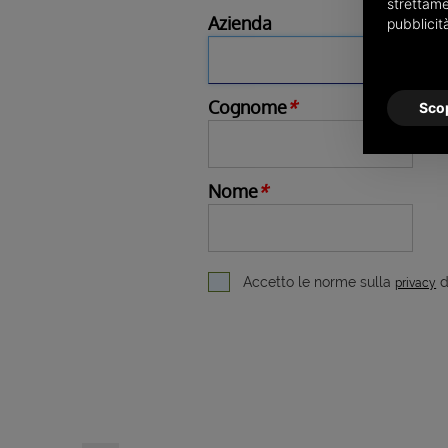
strettame
Azienda
pubblicit
Cognome
*
Scop
Nome
*
Accetto le norme sulla
di
privacy