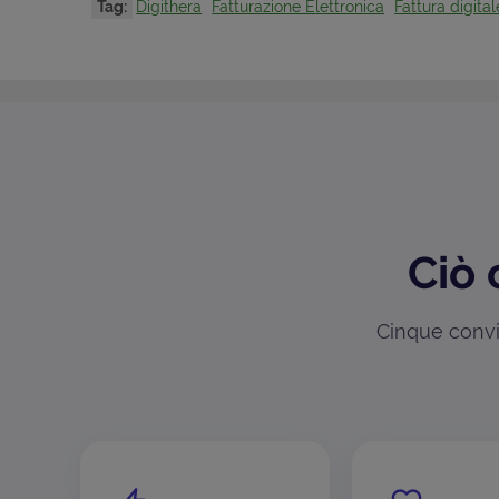
Tag:
Digithera
Fatturazione Elettronica
Fattura digital
Ciò 
Cinque convin