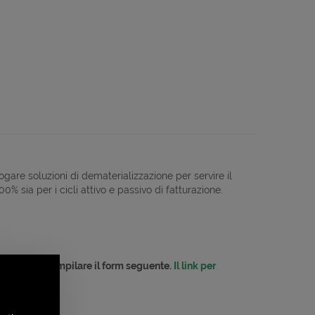
gare soluzioni di dematerializzazione per servire il
 sia per i cicli attivo e passivo di fatturazione.
cipazione compilare il form seguente.
Il link per