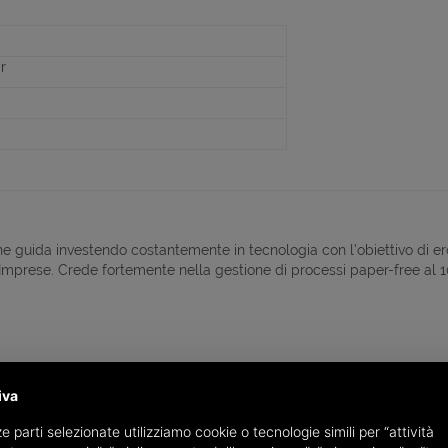
r
he guida investendo costantemente in tecnologia con l’obiettivo di ero
Imprese. Crede fortemente nella gestione di processi paper-free al 100%
rizione via mail entro il 27 ottobre 2016. Per
confermazione la parte
iva
ndicato in fase di registrazione.
e parti selezionate utilizziamo cookie o tecnologie simili per “attività