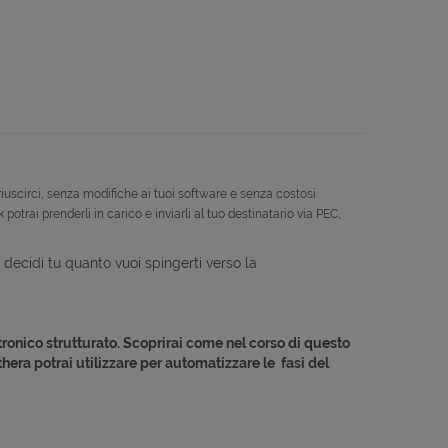
riuscirci, senza modifiche ai tuoi software e senza costosi
potrai prenderli in carico e inviarli al tuo destinatario via PEC,
i: decidi tu quanto vuoi spingerti verso la
onico strutturato. Scoprirai come nel corso di questo
hera potrai utilizzare per automatizzare le fasi del