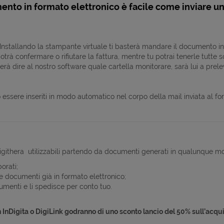
ento in formato elettronico è facile come inviare 
Installando la stampante virtuale ti basterà mandare il documento in
 potrà confermare o rifiutare la fattura, mentre tu potrai tenerle tutte
erà dire al nostro software quale cartella monitorare, sarà lui a prel
 essere inseriti in modo automatico nel corpo della mail inviata al for
igithera utilizzabili partendo da documenti generati in qualunque mo
orati;
re documenti già in formato elettronico;
ocumenti e li spedisce per conto tuo.
on InDigita o DigiLink godranno di uno sconto lancio del 50% sull’acqui