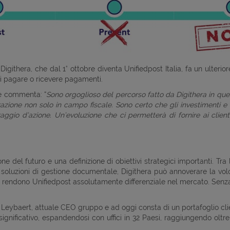
igithera, che dal 1° ottobre diventa Unifiedpost Italia, fa un ulteri
 di pagare o ricevere pagamenti.
e commenta: “
Sono orgoglioso del percorso fatto da Digithera in ques
zzazione non solo in campo fiscale. Sono certo che gli investimenti e
raggio d’azione.
Un’evoluzione che ci permetterà di fornire ai clienti
del futuro e una definizione di obiettivi strategici importanti. Tra 
e soluzioni di gestione documentale, Digithera può annoverare la volon
rendono Unifiedpost assolutamente differenziale nel mercato. Senza 
 Leybaert, attuale CEO gruppo e ad oggi consta di un portafoglio clien
ignificativo, espandendosi con uffici in 32 Paesi, raggiungendo oltr