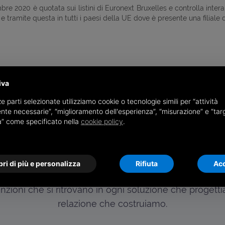
tembre 2020 è quotata sui listini di Euronext Bruxelles e controlla in
 tramite questa in tutti i paesi della UE dove è presente una filiale
iva
e parti selezionate utilizziamo cookie o tecnologie simili per “attività
nte necessarie”, “miglioramento dell'esperienza”, “misurazione” e “tar
à” come specificato nella
cookie policy
.
I NOSTRI VALORI
che guida ogni nostra s
ri di più e personalizza
Rifiuta
Acc
zioni che si ritrovano in ogni soluzione che progett
relazione che costruiamo.