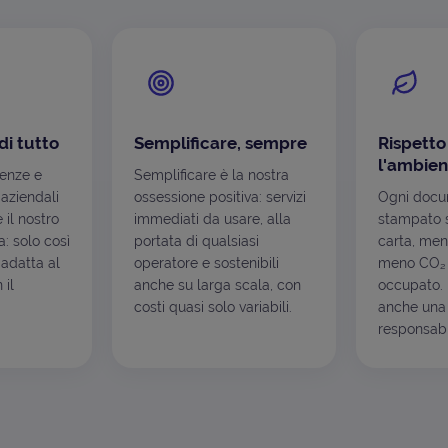
di tutto
Semplificare, sempre
Rispetto
l'ambien
genze e
Semplificare è la nostra
 aziendali
ossessione positiva: servizi
Ogni docu
è il nostro
immediati da usare, alla
stampato s
: solo così
portata di qualsiasi
carta, men
 adatta al
operatore e sostenibili
meno CO₂ 
 il
anche su larga scala, con
occupato. I
costi quasi solo variabili.
anche una 
responsabil