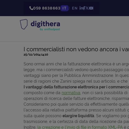
059 8638663
IT
/
EN
I commercialisti non vedono ancora i van
25/11/2014 14:10
Sono ormai anni che la fatturazione elettronica è un argo
legge, ma i commercialisti vedono questo passaggio come
vantaggi siano per la Pubblica Amministrazione. In que
serie di ragioni che Zanini spiega nel suo articolo, e che
I vantaggi della fatturazione elettronica per i commercia
composto come da
normativa
, non ci sarà possibilità di
operazioni di ricerca delle fatture elettroniche, risparm
Consideriamo poi quale servizio dà effettivamente quello 
l'accesso alla relativa piattaforma presso alcuni istitut
sulla quale possono
elargire liquidità
. Se vogliamo poi 
trasmissione, e la certezza di data della ricezione da p
Inoltre,
la creazione e l'invio di file in formato XML-PA
è o