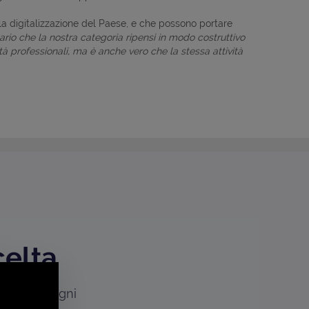
lla digitalizzazione del Paese, e che possono portare
rio che la nostra categoria ripensi in modo costruttivo
tà professionali, ma è anche vero che la stessa attività
celta
iamo e in ogni