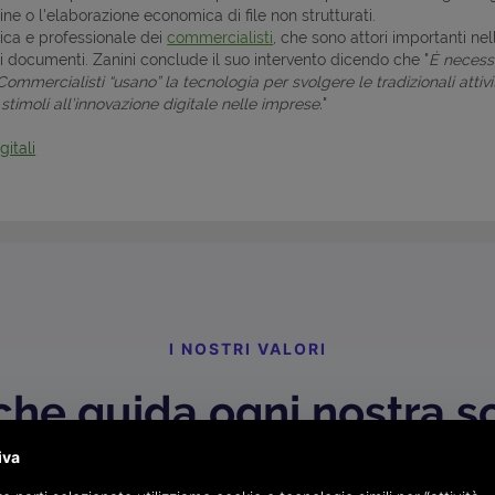
nline o l'elaborazione economica di file non strutturati.
gica e professionale dei
commercialisti
, che sono attori importanti ne
 di documenti. Zanini conclude il suo intervento dicendo che "
È necessa
ommercialisti “usano” la tecnologia per svolgere le tradizionali attivi
timoli all’innovazione digitale nelle imprese.
"
itali
I NOSTRI VALORI
che guida ogni nostra s
iva
zioni che si ritrovano in ogni soluzione che progett