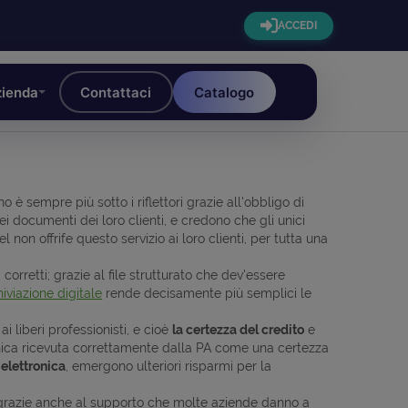
ACCEDI
ienda
Contattaci
Catalogo
è sempre più sotto i riflettori grazie all'obbligo di
 documenti dei loro clienti, e credono che gli unici
l non offrife questo servizio ai loro clienti, per tutta una
 corretti; grazie al file strutturato che dev'essere
hiviazione digitale
rende decisamente più semplici le
 liberi professionisti, e cioè
la certezza del credito
e
ttronica ricevuta correttamente dalla PA come una certezza
 elettronica
, emergono ulteriori risparmi per la
grazie anche al supporto che molte aziende danno a