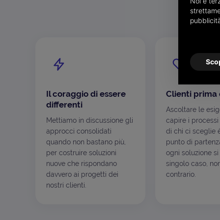
Noi e terz
strettame
pubblicit
Scop
Il coraggio di essere
Clienti prima 
differenti
Ascoltare le esi
Mettiamo in discussione gli
capire i processi
approcci consolidati
di chi ci sceglie 
quando non bastano più,
punto di partenza
per costruire soluzioni
ogni soluzione si
nuove che rispondano
singolo caso, non
davvero ai progetti dei
contrario.
nostri clienti.