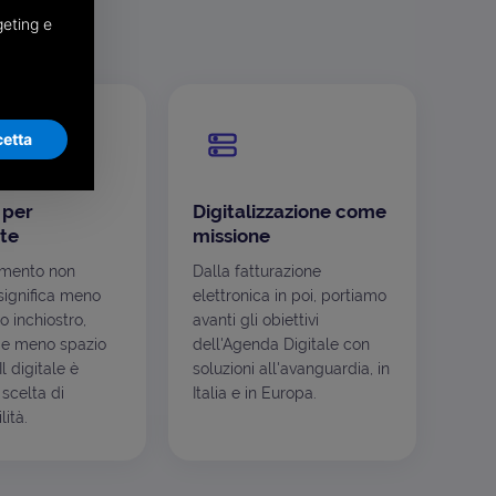
geting e
etta
 per
Digitalizzazione come
te
missione
mento non
Dalla fatturazione
ignifica meno
elettronica in poi, portiamo
o inchiostro,
avanti gli obiettivi
e meno spazio
dell'Agenda Digitale con
l digitale è
soluzioni all'avanguardia, in
scelta di
Italia e in Europa.
ità.