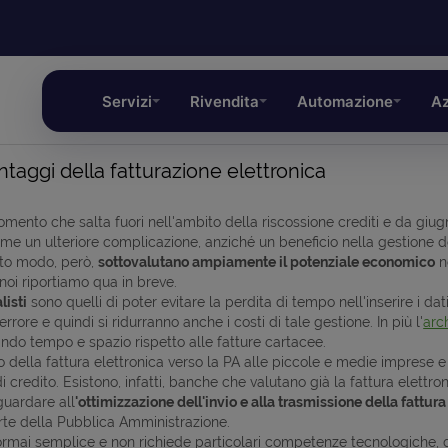
Servizi
Rivendita
Automazione
Az
taggi della fatturazione elettronica
mento che salta fuori nell'ambito della riscossione crediti e da giugno 
 un ulteriore complicazione, anziché un beneficio nella gestione dei
sto modo, però,
sottovalutano ampiamente il potenziale economico
ne
 noi riportiamo qua in breve.
listi
sono quelli di poter evitare la perdita di tempo nell'inserire i dati
 errore e quindi si ridurranno anche i costi di tale gestione. In più l'
arc
iando tempo e spazio rispetto alle fatture cartacee.
della fattura elettronica verso la PA alle piccole e medie imprese e ai
i di credito. Esistono, infatti, banche che valutano già la fattura ele
guardare all
'ottimizzazione dell'invio e alla trasmissione della fattura
arte della Pubblica Amministrazione.
rmai semplice e non richiede particolari competenze tecnologiche, 