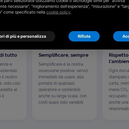
e parti selezionate utilizziamo cookie o tecnologie simili per “attività
relazione che costruiamo.
nte necessarie”, “miglioramento dell'esperienza”, “misurazione” e “tar
à” come specificato nella
cookie policy
.
ri di più e personalizza
Rifiuta
Acc
di tutto
Semplificare, sempre
Rispetto
l'ambien
genze e
Semplificare è la nostra
 aziendali
ossessione positiva: servizi
Ogni docu
è il nostro
immediati da usare, alla
stampato s
: solo così
portata di qualsiasi
carta, men
 adatta al
operatore e sostenibili
meno CO₂ 
 il
anche su larga scala, con
occupato. I
costi quasi solo variabili.
anche una 
responsabil