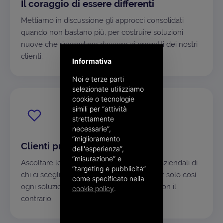
Il coraggio di essere differenti
Mettiamo in discussione gli approcci consolidati
quando non bastano più, per costruire soluzioni
nuove che rispondano davvero ai progetti dei nostri
clienti.
Informativa
Noi e terze parti
selezionate utilizziamo
cookie o tecnologie
simili per “attività
strettamente
necessarie”,
“miglioramento
Clienti prima di tutto
dell'esperienza”,
“misurazione” e
Ascoltare le esigenze e capire i processi aziendali di
“targeting e pubblicità”
chi ci sceglie è il nostro punto di partenza: solo così
come specificato nella
ogni soluzione si adatta al singolo caso, non il
cookie policy
.
contrario.