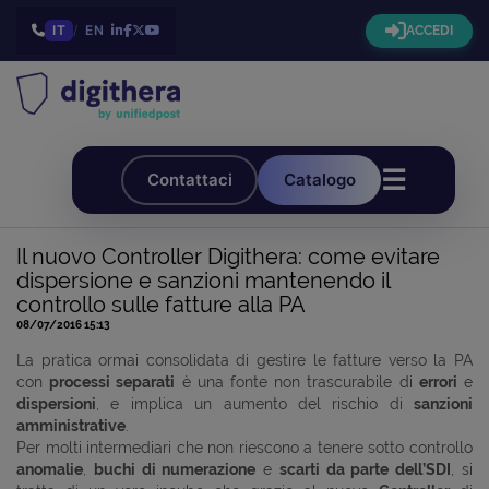
IT
/
EN
ACCEDI
☰
Contattaci
Catalogo
Il nuovo Controller Digithera: come evitare
dispersione e sanzioni mantenendo il
controllo sulle fatture alla PA
08/07/2016 15:13
La pratica ormai consolidata di gestire le fatture verso la PA
con
processi separati
è una fonte non trascurabile di
errori
e
dispersioni
, e implica un aumento del rischio di
sanzioni
amministrative
.
Per molti intermediari che non riescono a tenere sotto controllo
anomalie
,
buchi di numerazione
e
scarti da parte dell’SDI
, si