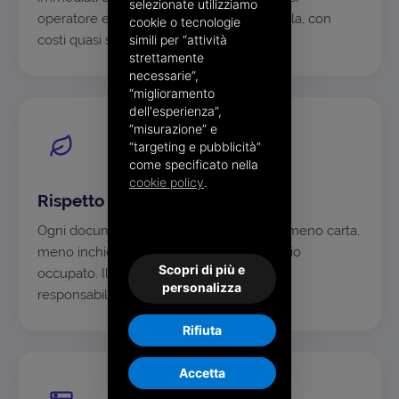
selezionate utilizziamo
operatore e sostenibili anche su larga scala, con
cookie o tecnologie
costi quasi solo variabili.
simili per “attività
strettamente
necessarie”,
“miglioramento
dell'esperienza”,
“misurazione” e
“targeting e pubblicità”
come specificato nella
cookie policy
.
Rispetto per l'ambiente
Ogni documento non stampato significa meno carta,
meno inchiostro, meno CO₂ e meno spazio
Scopri di più e
occupato. Il digitale è anche una scelta di
personalizza
responsabilità.
Rifiuta
Accetta