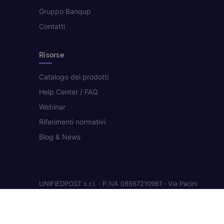
Gruppo Banqup
Contatti
Risorse
Catalogo dei prodotti
Help Center / FAQ
Webinar
Riferimenti normativi
Blog & News
UNIFIEDPOST s.r.l. · P.IVA 08567210961 · Via Pacini
11, Milano · 059 8638663
Privacy & Cookie
· © 2026 Digithera