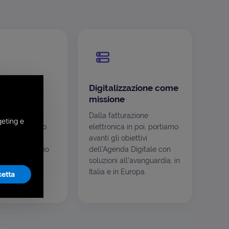
 per
Digitalizzazione come
te
missione
mento non
Dalla fatturazione
geting e
ignifica meno
elettronica in poi, portiamo
o inchiostro,
avanti gli obiettivi
e meno spazio
dell'Agenda Digitale con
l digitale è
soluzioni all'avanguardia, in
scelta di
Italia e in Europa.
etta
ità.