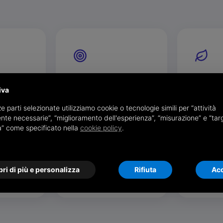
di tutto
Semplificare, sempre
Rispetto
iva
l'ambien
genze e
Semplificare è la nostra
e parti selezionate utilizziamo cookie o tecnologie simili per “attività
 aziendali
ossessione positiva: servizi
Ogni docu
nte necessarie”, “miglioramento dell'esperienza”, “misurazione” e “tar
è il nostro
immediati da usare, alla
stampato s
à” come specificato nella
cookie policy
.
: solo così
portata di qualsiasi
carta, men
 adatta al
operatore e sostenibili
meno CO₂ 
 il
anche su larga scala, con
occupato. I
costi quasi solo variabili.
anche una 
ri di più e personalizza
Rifiuta
Acc
responsabil