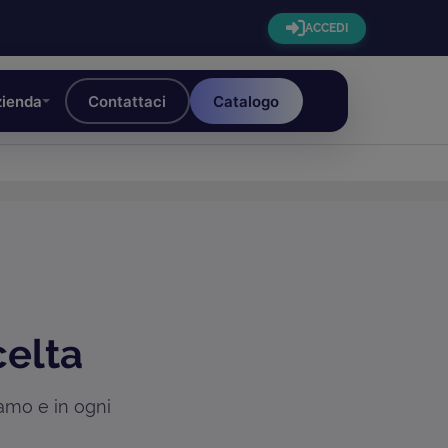
ACCEDI
ienda
Contattaci
Catalogo
celta
iamo e in ogni