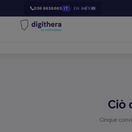
059 8638663
IT
/
EN
Ciò 
Cinque convin