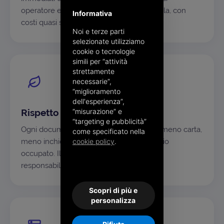
operatore e sostenibili anche su larga scala, con
Informativa
costi quasi solo variabili.
Noi e terze parti
selezionate utilizziamo
cookie o tecnologie
simili per “attività
strettamente
necessarie”,
“miglioramento
dell'esperienza”,
“misurazione” e
Rispetto per l'ambiente
“targeting e pubblicità”
Ogni documento non stampato significa meno carta,
come specificato nella
cookie policy
.
meno inchiostro, meno CO₂ e meno spazio
occupato. Il digitale è anche una scelta di
responsabilità.
Scopri di più e
personalizza