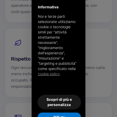
operatore e sostenibili anche su larga scala, con
Informativa
costi quasi solo variabili.
Noi e terze parti
selezionate utilizziamo
cookie o tecnologie
simili per “attività
strettamente
necessarie”,
“miglioramento
dell'esperienza”,
“misurazione” e
Rispetto per l'ambiente
“targeting e pubblicità”
Ogni documento non stampato significa meno carta,
come specificato nella
cookie policy
.
meno inchiostro, meno CO₂ e meno spazio
occupato. Il digitale è anche una scelta di
responsabilità.
Scopri di più e
personalizza