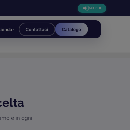
ACCEDI
ienda
Contattaci
Catalogo
celta
iamo e in ogni