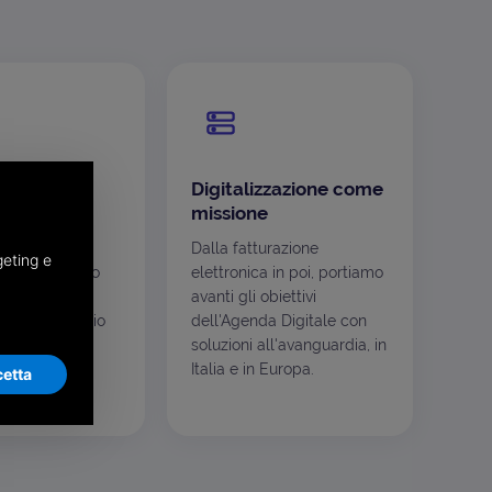
 per
Digitalizzazione come
te
missione
mento non
Dalla fatturazione
geting e
ignifica meno
elettronica in poi, portiamo
o inchiostro,
avanti gli obiettivi
e meno spazio
dell'Agenda Digitale con
l digitale è
soluzioni all'avanguardia, in
scelta di
Italia e in Europa.
etta
ità.