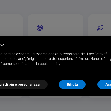
di tutto
Semplificare, sempre
Rispetto
iva
l'ambien
genze e
Semplificare è la nostra
e parti selezionate utilizziamo cookie o tecnologie simili per “attività
 aziendali
ossessione positiva: servizi
Ogni docu
nte necessarie”, “miglioramento dell'esperienza”, “misurazione” e “tar
è il nostro
immediati da usare, alla
stampato s
à” come specificato nella
cookie policy
.
: solo così
portata di qualsiasi
carta, men
 adatta al
operatore e sostenibili
meno CO₂ 
 il
anche su larga scala, con
occupato. I
costi quasi solo variabili.
anche una 
ri di più e personalizza
Rifiuta
Acc
responsabil