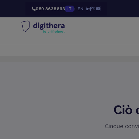
059 8638663
IT
/
EN
Ciò 
Cinque convin