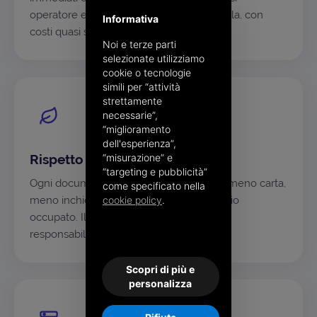
operatore e sostenibili anche su larga scala, con
Informativa
costi quasi solo variabili.
Noi e terze parti
selezionate utilizziamo
cookie o tecnologie
simili per “attività
strettamente
necessarie”,
“miglioramento
dell'esperienza”,
“misurazione” e
Rispetto per l'ambiente
“targeting e pubblicità”
Ogni documento non stampato significa meno carta,
come specificato nella
cookie policy
.
meno inchiostro, meno CO₂ e meno spazio
occupato. Il digitale è anche una scelta di
responsabilità.
Scopri di più e
personalizza