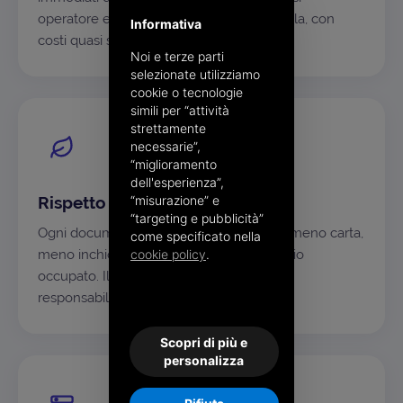
operatore e sostenibili anche su larga scala, con
Informativa
costi quasi solo variabili.
Noi e terze parti
selezionate utilizziamo
cookie o tecnologie
simili per “attività
strettamente
necessarie”,
“miglioramento
dell'esperienza”,
“misurazione” e
Rispetto per l'ambiente
“targeting e pubblicità”
Ogni documento non stampato significa meno carta,
come specificato nella
cookie policy
.
meno inchiostro, meno CO₂ e meno spazio
occupato. Il digitale è anche una scelta di
responsabilità.
Scopri di più e
personalizza