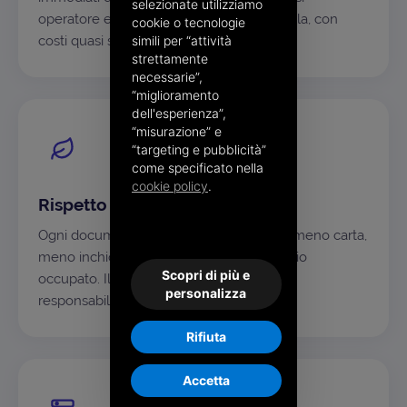
selezionate utilizziamo
operatore e sostenibili anche su larga scala, con
cookie o tecnologie
costi quasi solo variabili.
simili per “attività
strettamente
necessarie”,
“miglioramento
dell'esperienza”,
“misurazione” e
“targeting e pubblicità”
come specificato nella
cookie policy
.
Rispetto per l'ambiente
Ogni documento non stampato significa meno carta,
meno inchiostro, meno CO₂ e meno spazio
Scopri di più e
occupato. Il digitale è anche una scelta di
personalizza
responsabilità.
Rifiuta
Accetta