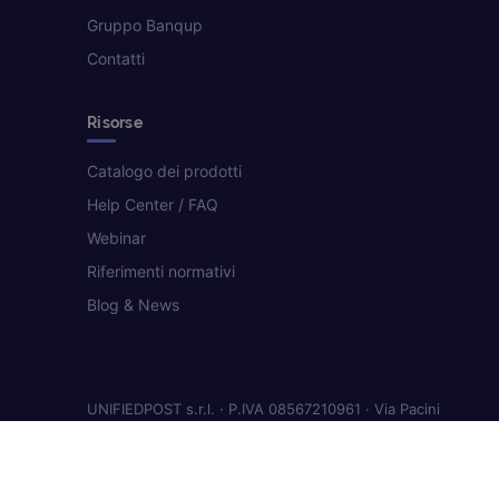
Gruppo Banqup
Contatti
Risorse
Catalogo dei prodotti
Help Center / FAQ
Webinar
Riferimenti normativi
Blog & News
UNIFIEDPOST s.r.l. · P.IVA 08567210961 · Via Pacini
11, Milano · 059 8638663
Privacy & Cookie
· © 2026 Digithera