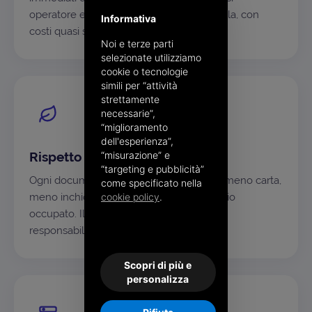
operatore e sostenibili anche su larga scala, con
Informativa
costi quasi solo variabili.
Noi e terze parti
selezionate utilizziamo
cookie o tecnologie
simili per “attività
strettamente
necessarie”,
“miglioramento
dell'esperienza”,
“misurazione” e
Rispetto per l'ambiente
“targeting e pubblicità”
Ogni documento non stampato significa meno carta,
come specificato nella
cookie policy
.
meno inchiostro, meno CO₂ e meno spazio
occupato. Il digitale è anche una scelta di
responsabilità.
Scopri di più e
personalizza