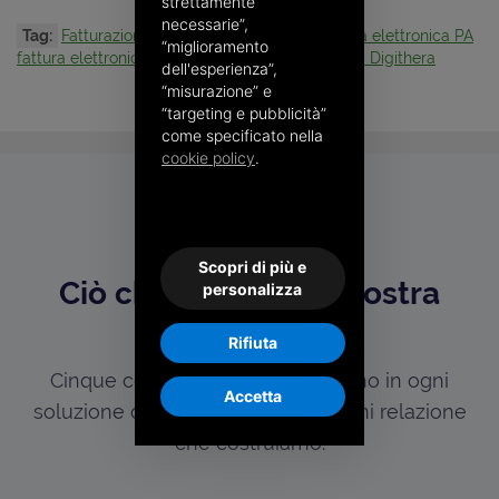
strettamente
necessarie”,
Tag:
Fatturazione elettronica
Digithera
fattura elettronica PA
“miglioramento
fattura elettronica per intermediari
intermediari Digithera
dell'esperienza”,
“misurazione” e
“targeting e pubblicità”
come specificato nella
cookie policy
.
I NOSTRI VALORI
Scopri di più e
Ciò che guida ogni nostra
personalizza
scelta
Rifiuta
Cinque convinzioni che si ritrovano in ogni
Accetta
soluzione che progettiamo e in ogni relazione
che costruiamo.