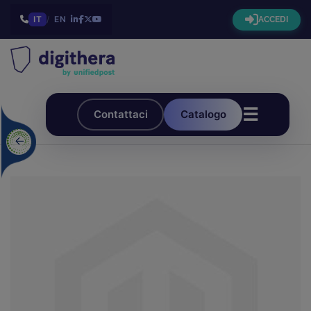
IT
/
EN
ACCEDI
☰
Contattaci
Catalogo