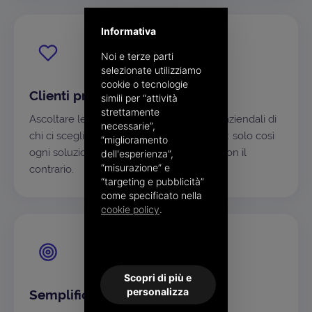
Informativa
Noi e terze parti
selezionate utilizziamo
cookie o tecnologie
Clienti prima di tutto
simili per “attività
strettamente
Ascoltare le esigenze e capire i processi aziendali di
necessarie”,
chi ci sceglie è il nostro punto di partenza: solo così
“miglioramento
ogni soluzione si adatta al singolo caso, non il
dell'esperienza”,
“misurazione” e
contrario.
“targeting e pubblicità”
come specificato nella
cookie policy
.
Scopri di più e
personalizza
Semplificare, sempre