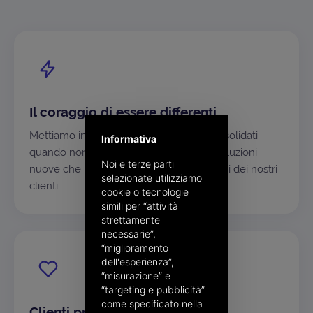
Il coraggio di essere differenti
Mettiamo in discussione gli approcci consolidati
Informativa
quando non bastano più, per costruire soluzioni
Noi e terze parti
nuove che rispondano davvero ai progetti dei nostri
selezionate utilizziamo
clienti.
cookie o tecnologie
simili per “attività
strettamente
necessarie”,
“miglioramento
dell'esperienza”,
“misurazione” e
“targeting e pubblicità”
come specificato nella
Clienti prima di tutto