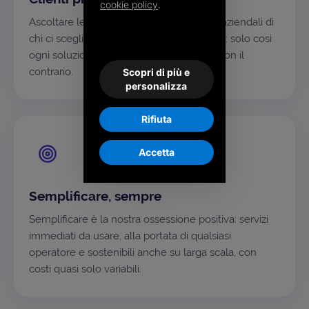
cookie policy
.
Ascoltare le esigenze e capire i processi aziendali di
chi ci sceglie è il nostro punto di partenza: solo così
ogni soluzione si adatta al singolo caso, non il
contrario.
Scopri di più e
personalizza
Rifiuta
Accetta
Semplificare, sempre
Semplificare è la nostra ossessione positiva: servizi
immediati da usare, alla portata di qualsiasi
operatore e sostenibili anche su larga scala, con
costi quasi solo variabili.