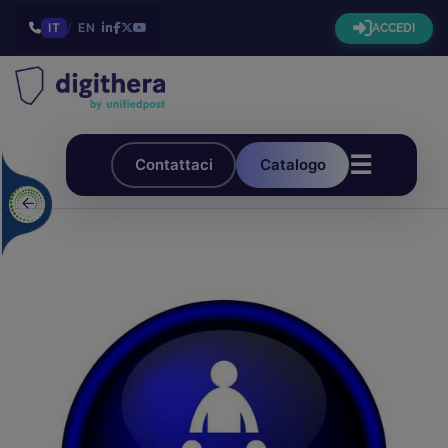
IT
/
EN
ACCEDI
☰
Contattaci
Catalogo