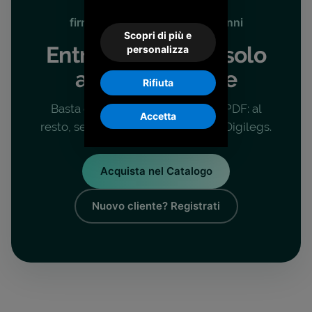
firma, marca temporale e 10 anni
Scopri di più e
Entra nell’era del solo
personalizza
archivio digitale
Rifiuta
Basta che le tue fatture siano in PDF: al
Accetta
resto, sezionale compreso, pensa Digilegs.
Acquista nel Catalogo
Nuovo cliente? Registrati