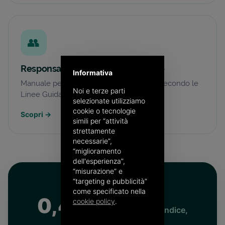
👥
Responsabile della Conservazione
Informativa
Manuale personalizzato e ruolo esterno secondo le
Noi e terze parti
Linee Guida AgID.
selezionate utilizziamo
cookie o tecnologie
Scopri
→
simili per “attività
strettamente
necessarie”,
“miglioramento
dell'esperienza”,
“misurazione” e
“targeting e pubblicità”
come specificato nella
0,40 €
cookie policy
.
/documento · indice,