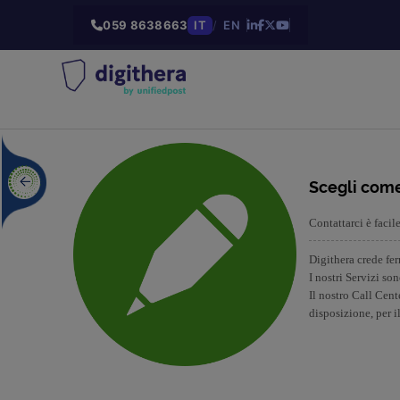
059 8638663
IT
/
EN
Scegli come
Contattarci è facil
Digithera crede fer
I nostri Servizi so
Il nostro Call Cent
disposizione, per i