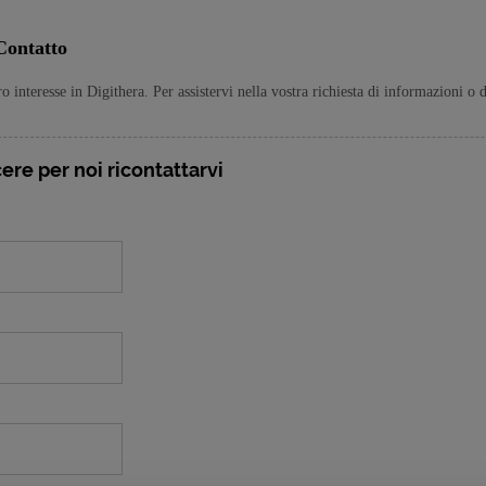
Contatto
ro interesse in Digithera. Per assistervi nella vostra richiesta di informazioni 
ere per noi ricontattarvi