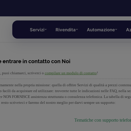
Servizi
Rivendita
Automazione
Az
 entrare in contatto con Noi
e, puoi chiamarci, scriverci o
compilare un modulo di contatto
!
mamente nella propria missione: quella di offrire Servizi di qualità a prezzi contenut
no facili da acquistare ed utilizzare: troverete tutte le indicazioni nelle FAQ, nell
er NON FORNISCE assistenza strutturata o consulenza telefonica. La tabella di segui
l resto scriveteci e faremo del nostro meglio per darvi sempre un supporto:
Tematiche con supporto telefo