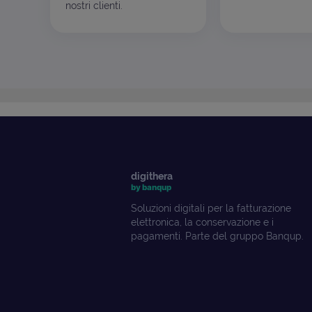
nostri clienti.
digithera
by banqup
Soluzioni digitali per la fatturazione
elettronica, la conservazione e i
pagamenti. Parte del gruppo Banqup.