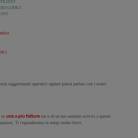
UTILIZZO
ERO CODICI
ENTI
onico
DICI
erai suggerimenti operativi oppure potrai parlare con i nostri
una o più fatture
e su
tue o di un tuo assistito scrivici a questo
ormazioni. Ti risponderemo in tempi molto brevi.