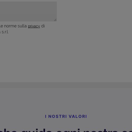
le norme sulla
di
privacy
s.r.l.
I NOSTRI VALORI