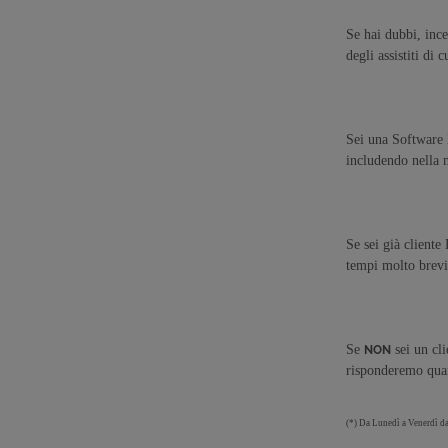
Se hai dubbi, incer
degli assistiti di
Sei una Software H
includendo nella m
Se sei già cliente
tempi molto brevi
Se
sei un cli
NON
risponderemo qua
(*) Da Lunedì a Venerdì da