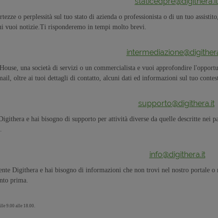
staticedpre@digithera.it
tezze o perplessità sul tuo stato di azienda o professionista o di un tuo assistito
 cui vuoi notizie.Ti risponderemo in tempi molto brevi.
intermediazione@digithera
ouse, una società di servizi o un commercialista e vuoi approfondire l'opportuni
ail, oltre ai tuoi dettagli di contatto, alcuni dati ed informazioni sul tuo contes
supporto@digithera.it
 Digithera e hai bisogno di supporto per attività diverse da quelle descritte nei 
.
info@digithera.it
ente Digithera e hai bisogno di informazioni che non trovi nel nostro portale o n
nto prima.
lle 9.00 alle 18.00.