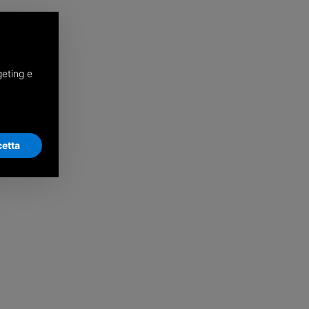
geting e
etta