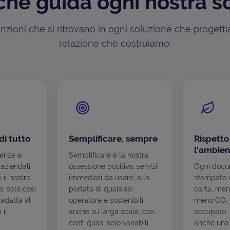
che guida ogni nostra s
zioni che si ritrovano in ogni soluzione che progett
relazione che costruiamo.
di tutto
Semplificare, sempre
Rispetto
l'ambien
genze e
Semplificare è la nostra
 aziendali
ossessione positiva: servizi
Ogni docu
è il nostro
immediati da usare, alla
stampato s
: solo così
portata di qualsiasi
carta, men
 adatta al
operatore e sostenibili
meno CO₂ 
 il
anche su larga scala, con
occupato. I
costi quasi solo variabili.
anche una 