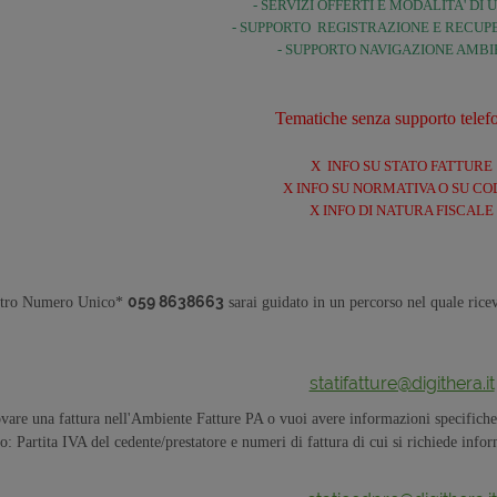
- SERVIZI OFFERTI E MODALITA' DI 
- SUPPORTO REGISTRAZIONE E RECUP
- SUPPORTO NAVIGAZIONE AMBI
Tematiche senza supporto telef
X INFO SU STATO FATTURE
X INFO SU NORMATIVA O SU CO
X INFO DI NATURA FISCALE
059 8638663
stro Numero Unico*
sarai guidato in un percorso nel quale ricev
statifatture@digithera.it
rovare una fattura nell'Ambiente Fatture PA o vuoi avere informazioni specifich
o: Partita IVA del cedente/prestatore e numeri di fattura di cui si richiede inf