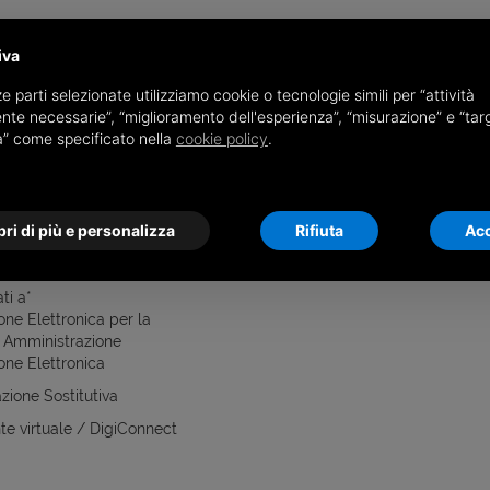
iva
e parti selezionate utilizziamo cookie o tecnologie simili per “attività
nte necessarie”, “miglioramento dell'esperienza”, “misurazione” e “tar
à” come specificato nella
cookie policy
.
i conosciuto?*
ri di più e personalizza
Rifiuta
Acc
ti a*
one Elettronica per la
 Amministrazione
one Elettronica
zione Sostitutiva
e virtuale / DigiConnect