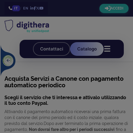
IT
/
EN
ACCEDI
☰
Contattaci
Catalogo
Acquista Servizi a Canone con pagamento
automatico periodico
Scegli il servizio che ti interessa e attivalo utilizzando
il tuo conto Paypal.
Attivando il pagamento automatico riceverai una prima fattura
con il canone del primo periodo ed il costo iniziale, qualora
previsto dal servizio.Dopo aver terminato la prima operazione di
pagamento,
Non dovrai fare altro per i periodi successivi
fino a