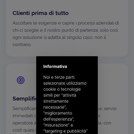
Clienti prima di tutto
Ascoltare le esigenze e capire i processi aziendali di
chi ci sceglie è il nostro punto di partenza: solo così
ogni soluzione si adatta al singolo caso, non il
contrario.
Informativa
Noi e terze parti
selezionate utilizziamo
cookie o tecnologie
simili per “attività
Semplificare, sempre
strettamente
necessarie”,
Semplificare è la nostra ossessione positiva: servizi
“miglioramento
immediati da usare, alla portata di qualsiasi
dell'esperienza”,
operatore e sostenibili anche su larga scala, con
“misurazione” e
costi quasi solo variabili.
“targeting e pubblicità”