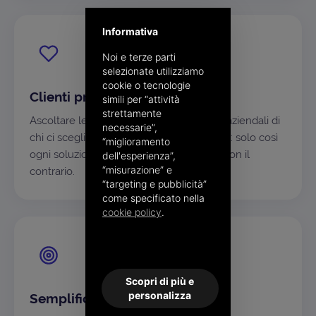
Informativa
Noi e terze parti
selezionate utilizziamo
cookie o tecnologie
Clienti prima di tutto
simili per “attività
strettamente
Ascoltare le esigenze e capire i processi aziendali di
necessarie”,
chi ci sceglie è il nostro punto di partenza: solo così
“miglioramento
ogni soluzione si adatta al singolo caso, non il
dell'esperienza”,
“misurazione” e
contrario.
“targeting e pubblicità”
come specificato nella
cookie policy
.
Scopri di più e
personalizza
Semplificare, sempre