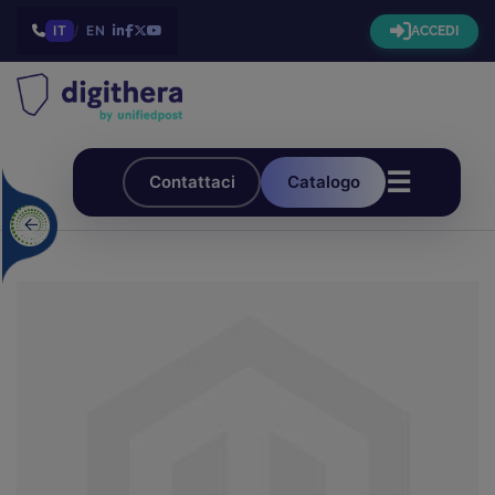
IT
/
EN
ACCEDI
☰
Contattaci
Catalogo