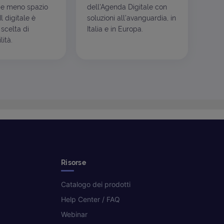
e meno spazio
dell'Agenda Digitale con
l digitale è
soluzioni all'avanguardia, in
scelta di
Italia e in Europa.
ità.
Risorse
Catalogo dei prodotti
Help Center / FAQ
Webinar