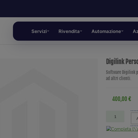
Servizi
Rivendita
Automazione
Az
Digilink Pers
Software Digilink p
ad altri clienti.
400,00 €