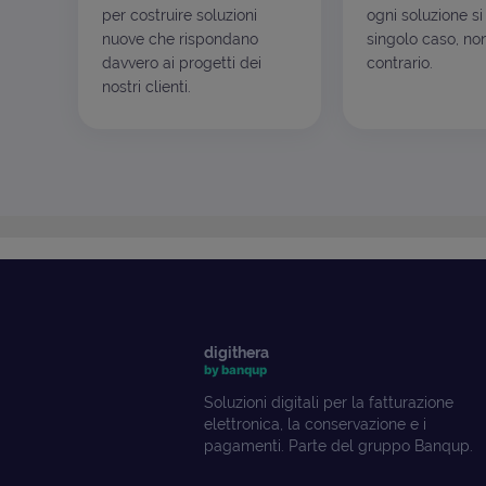
per costruire soluzioni
ogni soluzione si
nuove che rispondano
singolo caso, non
davvero ai progetti dei
contrario.
nostri clienti.
digithera
by banqup
Soluzioni digitali per la fatturazione
elettronica, la conservazione e i
pagamenti. Parte del gruppo Banqup.