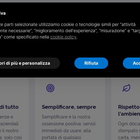
I NOSTRI VALORI
iva
che guida ogni nostra s
e parti selezionate utilizziamo cookie o tecnologie simili per “attività
nte necessarie”, “miglioramento dell'esperienza”, “misurazione” e “tar
à” come specificato nella
cookie policy
.
zioni che si ritrovano in ogni soluzione che progett
relazione che costruiamo.
ri di più e personalizza
Rifiuta
Acc
di tutto
Semplificare, sempre
Rispetto
l'ambien
genze e
Semplificare è la nostra
 aziendali
ossessione positiva: servizi
Ogni docu
è il nostro
immediati da usare, alla
stampato s
: solo così
portata di qualsiasi
carta, men