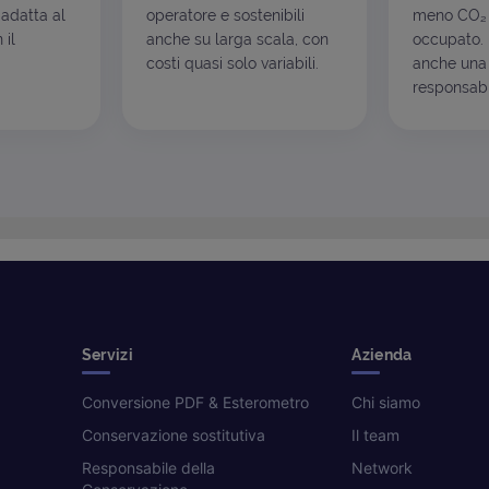
 adatta al
operatore e sostenibili
meno CO₂ 
 il
anche su larga scala, con
occupato. I
costi quasi solo variabili.
anche una 
responsabil
Servizi
Azienda
Conversione PDF & Esterometro
Chi siamo
Conservazione sostitutiva
Il team
Responsabile della
Network