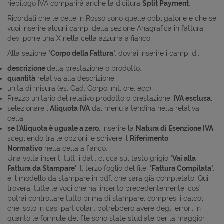
riepilogo IVA comparirà anche la dicitura
Split Payment
.
Ricordati che le celle in Rosso sono quelle obbligatorie e che se
vuoi inserire alcuni campi della sezione Anagrafica in fattura,
devi porre una X nella cella azzurra a fianco.
Alla sezione "
Corpo della Fattura
", dovrai inserire i campi di:
descrizione
della prestazione o prodotto;
quantità
relativa alla descrizione;
unità di misura (es. Cad, Corpo, mt, ore, ecc);
Prezzo unitario del relativo prodotto o prestazione,
IVA esclusa
;
selezionare l'
Aliquota IVA
dal menu a tendina nella relativa
cella;
se l'Aliquota è uguale a zero
, inserire la
Natura di Esenzione IVA
,
scegliendo tra le opzioni, e scrivere il
Riferimento
Normativo
nella cella a fianco.
Una volta inseriti tutti i dati, clicca sul tasto grigio "
Vai alla
Fattura da Stampare
". Il terzo foglio del file, "
Fattura Compilata
",
è il modello da stampare in pdf, che sarà già completato. Qui
troverai tutte le voci che hai inserito precedentemente, così
potrai controllare tutto prima di stampare, compresi i calcoli
che, solo in casi particolari, potrebbero avere degli errori, in
quanto le formule del file sono state studiate per la maggior