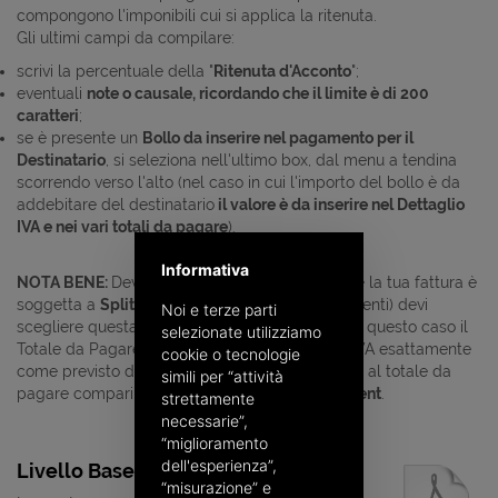
compongono l'imponibili cui si applica la ritenuta.
Gli ultimi campi da compilare:
scrivi la percentuale della "
Ritenuta d'Acconto
";
eventuali
note o causale, ricordando che il limite è di 200
caratteri
;
se è presente un
Bollo da inserire nel pagamento per il
Destinatario
, si seleziona nell'ultimo box, dal menu a tendina
scorrendo verso l'alto (nel caso in cui l'importo del bollo è da
addebitare del destinatario
il valore è da inserire nel Dettaglio
IVA e nei vari totali da pagare
).
Informativa
NOTA BENE:
Devi selezionare l'esigibilità IVA. Se la tua fattura è
soggetta a
Split Payment
(Scissione dei Pagamenti) devi
Noi e terze parti
scegliere questa voce dal menù a tendina ed in questo caso il
selezionate utilizziamo
Totale da Pagare
NON
includerà il valore dell'IVA esattamente
cookie o tecnologie
come previsto dalla normativa vigente. Accanto al totale da
simili per “attività
pagare comparirà anche la dicitura
Split Payment
.
strettamente
necessarie”,
“miglioramento
dell'esperienza”,
Livello Base - File pdf
“misurazione” e