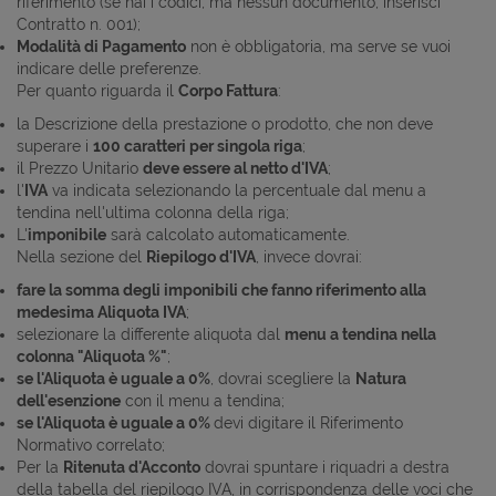
riferimento (se hai i codici, ma nessun documento, inserisci
Contratto n. 001);
Modalità di Pagamento
non è obbligatoria, ma serve se vuoi
indicare delle preferenze.
Per quanto riguarda il
Corpo Fattura
:
la Descrizione della prestazione o prodotto, che non deve
superare i
100 caratteri per singola riga
;
il Prezzo Unitario
deve essere al netto d'IVA
;
l'
IVA
va indicata selezionando la percentuale dal menu a
tendina nell'ultima colonna della riga;
L'
imponibile
sarà calcolato automaticamente.
Nella sezione del
Riepilogo d'IVA
, invece dovrai:
fare la somma degli imponibili che fanno riferimento alla
medesima Aliquota IVA
;
selezionare la differente aliquota dal
menu a tendina nella
colonna "Aliquota %"
;
se l'Aliquota è uguale a 0%
, dovrai scegliere la
Natura
dell'esenzione
con il menu a tendina;
se l'Aliquota è uguale a 0%
devi digitare il Riferimento
Normativo correlato;
Per la
Ritenuta d'Acconto
dovrai spuntare i riquadri a destra
della tabella del riepilogo IVA, in corrispondenza delle voci che