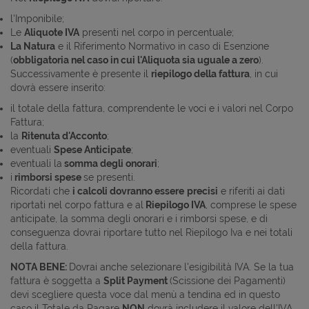
l'Imponibile;
Le
Aliquote IVA
presenti nel corpo in percentuale;
La Natura
e il Riferimento Normativo in caso di Esenzione
(
obbligatoria nel caso in cui l'Aliquota sia uguale a zero
).
Successivamente è presente il
riepilogo della fattura
, in cui
dovrà essere inserito:
il totale della fattura, comprendente le voci e i valori nel Corpo
Fattura;
la
Ritenuta d'Acconto
;
eventuali
Spese Anticipate
;
eventuali la
somma degli onorari
;
i
rimborsi spese
se presenti.
Ricordati che
i calcoli dovranno essere
precisi
e riferiti ai dati
riportati nel corpo fattura e al
Riepilogo IVA
, comprese le spese
anticipate, la somma degli onorari e i rimborsi spese, e di
conseguenza dovrai riportare tutto nel Riepilogo Iva e nei totali
della fattura.
NOTA BENE:
Dovrai anche selezionare l'esigibilità IVA. Se la tua
fattura è soggetta a
Split Payment
(Scissione dei Pagamenti)
devi scegliere questa voce dal menù a tendina ed in questo
caso il Totale da Pagare
NON
dovrà includere il valore dell'IVA