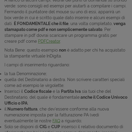
verde: sono consigli ed esempi per aiutarti a compilare i campi.
Fermando il puntatore del mouse su uno di essi, apparirà un
box verde in cui è scritto quale dato inserire e alcuni esempi di
dati.
È FONDAMENTALE che il file
, una volta completato,
venga
stamapato come pdf e non semplicemente salvato
. Per
stampare in pdf dovrai scaricare un programma gratis per
creare pdf come
PDFCreator
.
Nota Bene: questo esempio
non
è adatto per chi ha acquistato
la stampante virtuale InDigita.
I campi di inserimento riguardano:
la tua Denominazione;
quella del Destinatario a destra. Non scrivere caratteri speciali
come ad esempio le virgolette;
Inserisci il
Codice fiscale
e la
Partita Iva
sia tuoi che del
Destinatario, del quale è fondamentale
anche il Codice Univoco
Ufficio o IPA
;
il
Numero fattura
, che dev'essere conforme alla nuova
numerazione imposta per la fatturazione PA (vedi
eventualmente le nostre
FAQ
a riguardo;
Solo se disponi di
CIG
e
CUP
inserisci il relativo documento di