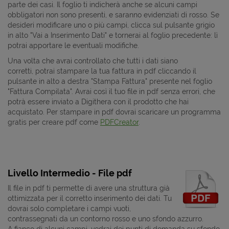
parte dei casi. Il foglio ti indicherà anche se alcuni campi
obbligatori non sono presenti, e saranno evidenziati di rosso. Se
desideri modificare uno o più campi, clicca sul pulsante grigio
in alto "Vai a Inserimento Dati" e tornerai al foglio precedente: lì
potrai apportare le eventuali modifiche.
Una volta che avrai controllato che tutti i dati siano
corretti, potrai stampare la tua fattura in pdf cliccando il
pulsante in alto a destra "Stampa Fattura" presente nel foglio
"Fattura Compilata". Avrai così il tuo file in pdf senza errori, che
potrà essere inviato a Digithera con il prodotto che hai
acquistato. Per stampare in pdf dovrai scaricare un programma
gratis per creare pdf come
PDFCreator
.
Livello Intermedio - File pdf
Il file in pdf ti permette di avere una struttura già
ottimizzata per il corretto inserimento dei dati. Tu
dovrai solo completare i campi vuoti,
contrassegnati da un contorno rosso e uno sfondo azzurro.
A fianco di alcuni campi, vedrai dei punti di domanda su sfondo