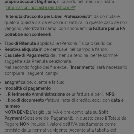
proprio account Digithera,
cliccando nel menu a sinistra
"
Informazioni richieste per fatture PA
"
"
Ritenuta d'acconto
per Liberi Professionisti
",
da compilare
qualora questa sia da esporre in Fattura. In questo caso se non
vengono valorizzati i campi corrispondenti,
la Fattura per la PA
potrebbe non contenerli
:
Tipo di Ritenuta
applicabile (Persona Fisica o Giuridica);
Relativa aliquota
in percentuale, nel campo a fianco;
Causale di Pagamento
dal menu a tendina, per le somme
soggette alla Ritenuta selezionata.
Nel secondo foglio del file excel, "
Inserimento
" sarà necessario
compilare i seguenti campi:
anagrafica
del cliente e la tua;
modalità di pagamento
;
il
Riferimento Amministrazione
se la fattura è per l'
INPS
;
il
tipo di documento
(fattura, nota di credito, ecc.) con
data
e
numero
.
NOTA BENE:
L'esigibilità IVA è pre-compilata su
Split
Payment
(Scissione dei Pagamenti). In questo caso il Totale da
Pagare
NON
include il valore dell'IVA esattamente come
previsto dalla normativa vigente. Accanto alla tabella del