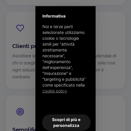
Informativa
Noi e terze parti
selezionate utilizziamo
cookie o tecnologie
simili per “attività
Clienti prima di tutto
strettamente
necessarie”,
Ascoltare le esigenze e capire i processi aziendali di
“miglioramento
chi ci sceglie è il nostro punto di partenza: solo così
dell'esperienza”,
ogni soluzione si adatta al singolo caso, non il
“misurazione” e
contrario.
“targeting e pubblicità”
come specificato nella
cookie policy
.
Scopri di più e
personalizza
Semplificare, sempre