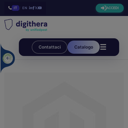
IT
/
EN
ACCEDI
☰
Contattaci
Catalogo