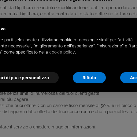
istiti da Digithera creandoli e modificandone i dati, ma potrai dare a
rimenti a Digithera, e potrà controllare lo stato delle sue fatture o d
iva
iente assistito
tture
e parti selezionate utilizziamo cookie o tecnologie simili per “attività
ampante virtuale Indigita o con la cartella di Digiconnect
nte necessarie”, “miglioramento dell'esperienza”, “misurazione” e “tar
le nei vari formati
à” come specificato nella
cookie policy
.
che da SdI
 i tuoi clienti e ti garantirai un migliore ritorno del tuo investimento.
cora decidere se farlo o meno.
o fatture
ri di più e personalizza
Rifiuta
Acc
enti con cui li farai accedere all'Hub
era che comunque continuerà ad effettuare il servizio tutto compreso.
e senza limiti di numerosità dei tuoi clienti gestiti
rai più pagare.
i che puoi offrire. Con un canone fisso mensile di 50 € e un piccolo 
distinguerti dalle offerte dei tuoi concorrenti e che ti permetterà di 
tare il servizio o chiedere maggiori informazioni.