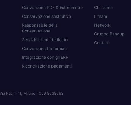
Conversione PDF & Esterometro
Chi siamo
Conservazione sostitutiva
Il team
Responsabile della
Network
Conservazione
Gruppo Banqup
Servizio clienti dedicato
Contatti
Conversione tra formati
Integrazione con gli ERP
Riconciliazione pagamenti
Via Pacini 11, Milano · 059 8638663