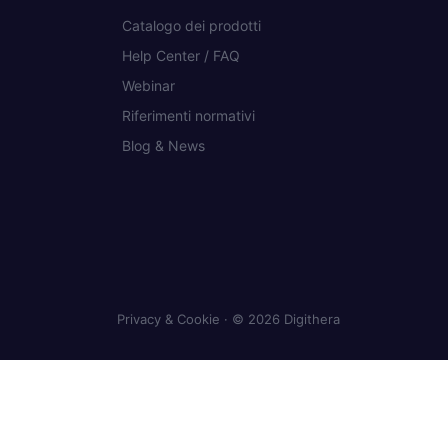
Catalogo dei prodotti
Help Center / FAQ
Webinar
Riferimenti normativi
Blog & News
Privacy & Cookie
· © 2026 Digithera