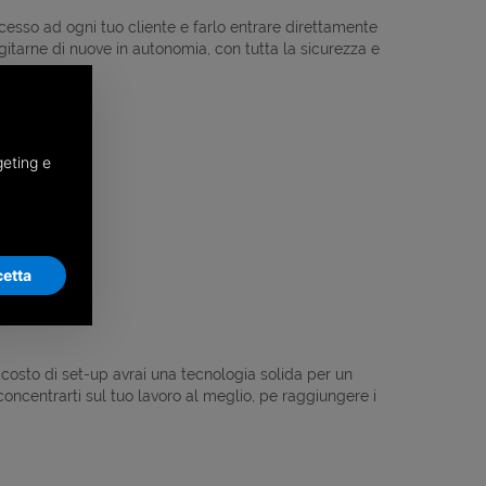
ccesso ad ogni tuo cliente e farlo entrare direttamente
igitarne di nuove in autonomia, con tutta la sicurezza e
geting e
etta
costo di set-up avrai una tecnologia solida per un
concentrarti sul tuo lavoro al meglio, pe raggiungere i