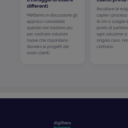
differenti
Ascoltare le esi
Mettiamo in discussione gli
capire i processi
approcci consolidati
di chi ci sceglie 
quando non bastano più,
punto di partenza
per costruire soluzioni
ogni soluzione si
nuove che rispondano
singolo caso, non
davvero ai progetti dei
contrario.
nostri clienti.
digithera
by banqup