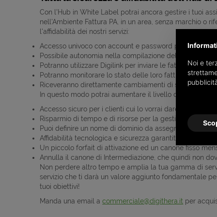
Con l'Hub in White Label potrai ancora gestire i tuoi ass
nell'Ambiente Fattura PA, in un area, senza marchio o rife
l'affidabilità dei nostri servizi:
Informat
Accesso univoco con account e password per ogni tuo cl
Possibile autonomia nella compilazione delle proprie fa
Noi e terz
Potranno utilizzare Digilink per inviare le fatture con st
strettame
Potranno monitorare lo stato delle loro fatture e scaricar
pubblicit
Riceveranno direttamente cambiamenti di stato e notifi
In questo modo potrai aumentare il livello di servizio verso
Accesso sicuro per i clienti cui lo vorrai dare. Potrai an
Risparmio di tempo e di risorse per la gestione delle lor
Scop
Puoi definire un nome di dominio da assegnare ai tuoi cli
Affidabilità tecnologica e sicurezza garantite da Digith
Un piccolo forfait di attivazione ed un canone fisso mensil
Annulla il canone di Intermediazione, che quindi non dov
Non perdere altro tempo e amplia la tua gamma di serviz
servizio che ti darà un valore aggiunto fondamentale per 
tuoi obiettivi!
Manda una email a
commerciale@digithera.it
per acquis