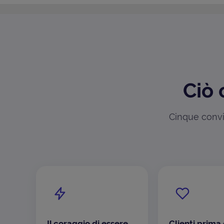
Ciò 
Cinque convin
Il coraggio di essere
Clienti prima 