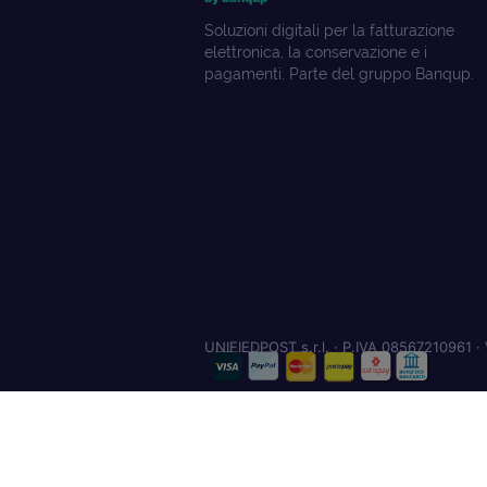
Soluzioni digitali per la fatturazione
elettronica, la conservazione e i
pagamenti. Parte del gruppo Banqup.
UNIFIEDPOST s.r.l. · P.IVA 08567210961 · 