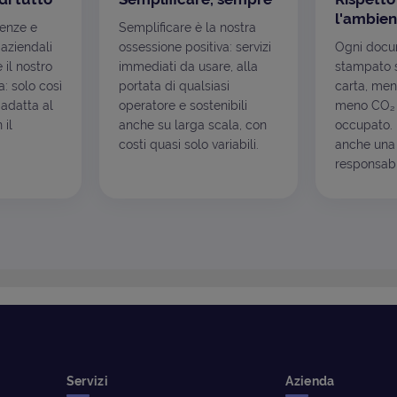
l'ambien
genze e
Semplificare è la nostra
 aziendali
ossessione positiva: servizi
Ogni docu
è il nostro
immediati da usare, alla
stampato s
: solo così
portata di qualsiasi
carta, men
 adatta al
operatore e sostenibili
meno CO₂ 
 il
anche su larga scala, con
occupato. I
costi quasi solo variabili.
anche una 
responsabil
Servizi
Azienda