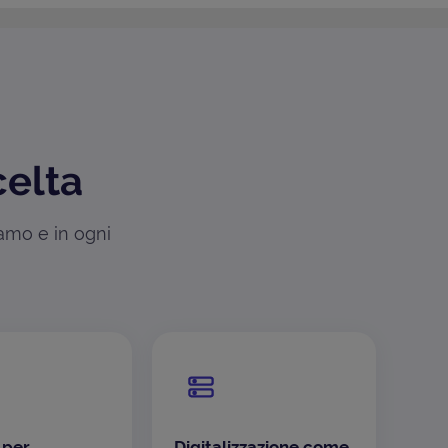
celta
iamo e in ogni
 per
Digitalizzazione come