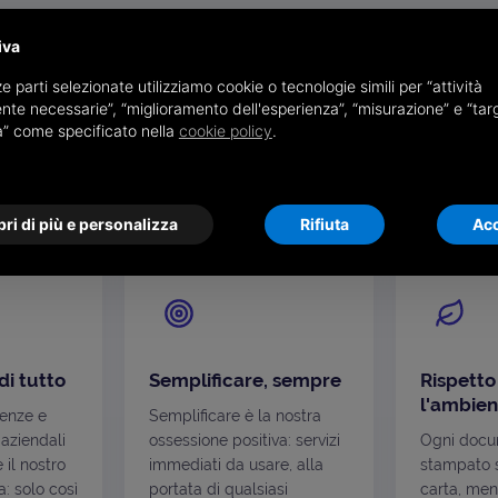
I NOSTRI VALORI
iva
che guida ogni nostra s
e parti selezionate utilizziamo cookie o tecnologie simili per “attività
nte necessarie”, “miglioramento dell'esperienza”, “misurazione” e “tar
à” come specificato nella
cookie policy
.
zioni che si ritrovano in ogni soluzione che progett
relazione che costruiamo.
ri di più e personalizza
Rifiuta
Acc
di tutto
Semplificare, sempre
Rispetto
l'ambien
genze e
Semplificare è la nostra
 aziendali
ossessione positiva: servizi
Ogni docu
è il nostro
immediati da usare, alla
stampato s
: solo così
portata di qualsiasi
carta, men