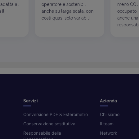
 adatta al
operatore e sostenibili
meno CO₂ 
 il
anche su larga scala, con
occupato. I
costi quasi solo variabili.
anche una 
responsabil
Servizi
Azienda
Conversione PDF & Esterometro
Chi siamo
Conservazione sostitutiva
Il team
Responsabile della
Network