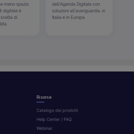
e meno spazio
dell'Agenda Digitale con
l digitale è
soluzioni all'avanguardia, in
scelta di
Italia e in Europa.
ità.
Risorse
Catalogo dei prodotti
Help Center / FAQ
Webinar