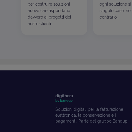
per costruire soluzioni
ogni soluzione si
nuove che rispondano
singolo caso, non
davvero ai progetti dei
contrario.
nostri clienti.
digithera
by banqup
Soluzioni digitali per la fatturazione
elettronica, la conservazione e i
pagamenti. Parte del gruppo Banqup.