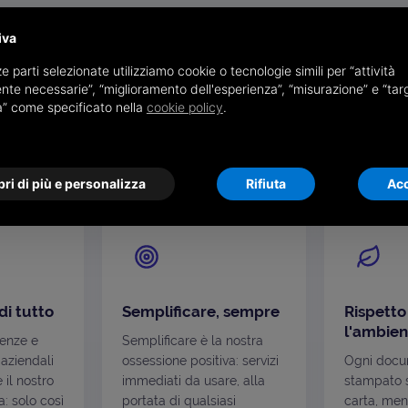
I NOSTRI VALORI
iva
che guida ogni nostra s
e parti selezionate utilizziamo cookie o tecnologie simili per “attività
nte necessarie”, “miglioramento dell'esperienza”, “misurazione” e “tar
à” come specificato nella
cookie policy
.
zioni che si ritrovano in ogni soluzione che progett
relazione che costruiamo.
ri di più e personalizza
Rifiuta
Acc
di tutto
Semplificare, sempre
Rispetto
l'ambien
genze e
Semplificare è la nostra
 aziendali
ossessione positiva: servizi
Ogni docu
è il nostro
immediati da usare, alla
stampato s
: solo così
portata di qualsiasi
carta, men