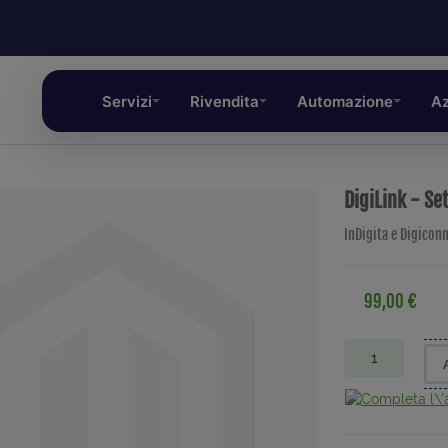
Servizi
Rivendita
Automazione
Az
DigiLink - Se
InDigita e Digicon
99,00 €