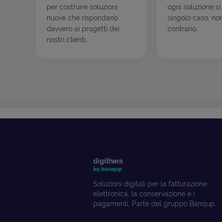
per costruire soluzioni
ogni soluzione si
nuove che rispondano
singolo caso, non
davvero ai progetti dei
contrario.
nostri clienti.
digithera
by banqup
Soluzioni digitali per la fatturazione
elettronica, la conservazione e i
pagamenti. Parte del gruppo Banqup.