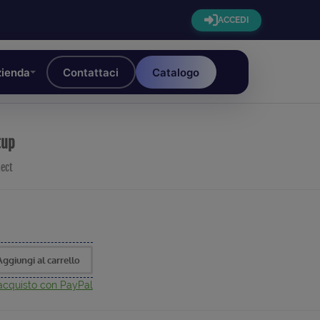
ACCEDI
ienda
Contattaci
Catalogo
tup
nect
Aggiungi al carrello