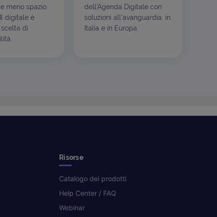
e meno spazio
dell'Agenda Digitale con
l digitale è
soluzioni all'avanguardia, in
scelta di
Italia e in Europa.
ità.
Risorse
Catalogo dei prodotti
Help Center / FAQ
Webinar