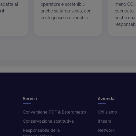
 adatta al
operatore e sostenibili
meno CO₂ 
 il
anche su larga scala, con
occupato. I
costi quasi solo variabili.
anche una 
responsabil
Servizi
Azienda
Conversione PDF & Esterometro
Chi siamo
Conservazione sostitutiva
Il team
Responsabile della
Network