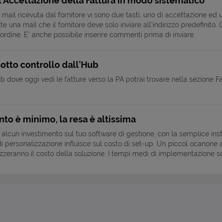
 l'Accettazione della Fattura in modo sistematico
 mail ricevuta dal fornitore vi sono due tasti, uno di accettazione ed
una mail che il fornitore deve solo inviare all'indirizzo predefinito. C
 ordine. E' anche possibile inserire commenti prima di inviare.
sotto controllo dall'Hub
 dove oggi vedi le fatture verso la PA potrai trovare nella sezione Fattu
nto è minimo, la resa è altissima
alcun investimento sul tuo software di gestione, con la semplice instal
lo di personalizzazione influisce sul costo di set-up. Un piccol ocano
rizzeranno il costo della soluzione. I tempi medi di implementazione s