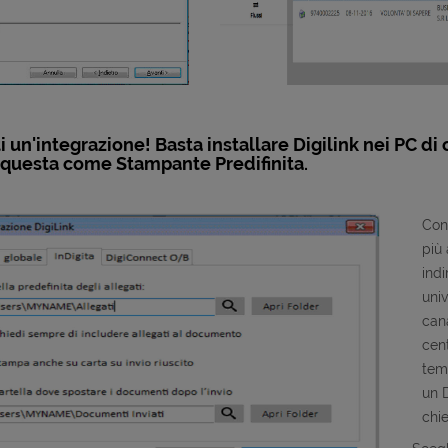
 un'integrazione! Basta installare Digilink nei PC di 
questa come Stampante Predifinita.
Con 
più 
indi
univ
cana
cent
tem
un D
chie