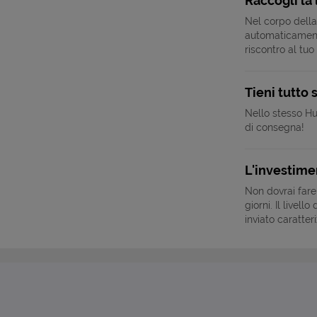
Raccogli la
Nel corpo della
automaticamente 
riscontro al tuo
Tieni tutto 
Nello stesso Hub
di consegna!
L'investime
Non dovrai fare 
giorni. Il livel
inviato caratte