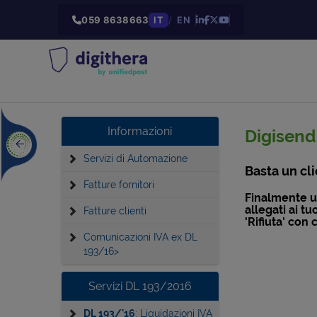
059 8638663
IT
/
EN
Informazioni
Digisend 
Servizi di Automazione
Basta un cli
Fatture fornitori
Finalmente u
allegati ai t
Fatture clienti
'Rifiuta' con 
Comunicazioni IVA ex DL
193/16>
Servizi DL 193/2016
DL 193/'16
: Liquidazioni IVA