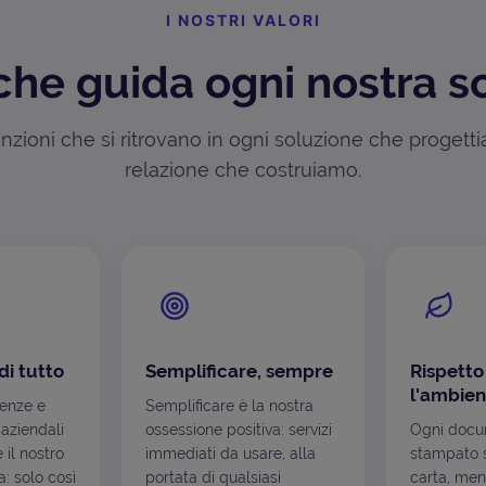
I NOSTRI VALORI
che guida ogni nostra s
zioni che si ritrovano in ogni soluzione che progett
relazione che costruiamo.
di tutto
Semplificare, sempre
Rispetto
l'ambien
genze e
Semplificare è la nostra
 aziendali
ossessione positiva: servizi
Ogni docu
è il nostro
immediati da usare, alla
stampato s
: solo così
portata di qualsiasi
carta, men