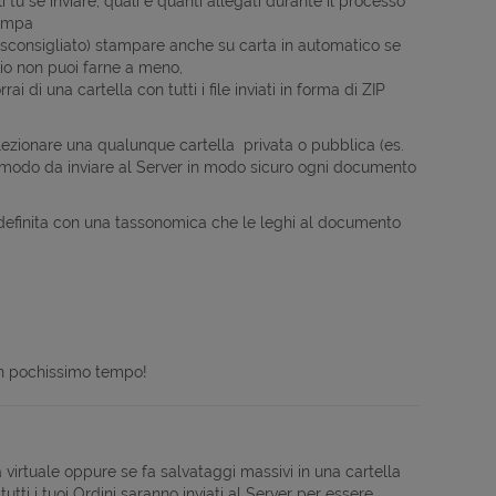
i tu se inviare, quali e quanti allegati durante il processo
tampa
(sconsigliato) stampare anche su carta in automatico se
io non puoi farne a meno,
rai di una cartella con tutti i file inviati in forma di ZIP
lezionare una qualunque cartella privata o pubblica (es.
in modo da inviare al Server in modo sicuro ogni documento
predefinita con una tassonomica che le leghi al documento
i in pochissimo tempo!
virtuale oppure se fa salvataggi massivi in una cartella
tti i tuoi Ordini saranno inviati al Server per essere