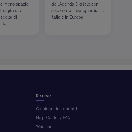
e meno spazio
dell'Agenda Digitale con
l digitale è
soluzioni all'avanguardia, in
scelta di
Italia e in Europa.
ità.
Risorse
Catalogo dei prodotti
Help Center / FAQ
Webinar