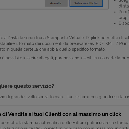
Scegl
di s
Puoi 
propr
Dispor
 all'installazione di una Stampante Virtuale, Digilink permette di se
 stabilire il formato dei documenti da prelevare (es. PDF, XML, ZIP) 
ato in quella cartella che abbia quello specifico formato.
è possibile insierire allegati, purchè siano inseriti in una cartella 
liere questo servizio?
zio di grande livello senza toccare i tuoi sistemi, con grandi risultat
e di Vendita ai tuoi Clienti con al massimo un click
e permette la stampa automatica delle Fatture potrai usare la stampa 
lio la funzionalità DigiConnect. In ogni caso con al massimo un click tu