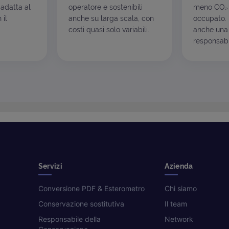
 adatta al
operatore e sostenibili
meno CO₂ 
 il
anche su larga scala, con
occupato. I
costi quasi solo variabili.
anche una 
responsabil
Servizi
Azienda
Conversione PDF & Esterometro
Chi siamo
Conservazione sostitutiva
Il team
Responsabile della
Network