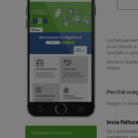
Contestualmente
su un Server) e
spostato o salv
Anche in questo 
madre.:
Perché sceg
Integra un Servi
Invia Fattur
Se il gestional
Richiesta Informazioni
predefinita, meg