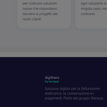
per costruire soluzioni
ogni soluzione si
nuove che rispondano
singolo caso, non
davvero ai progetti dei
contrario.
nostri clienti.
digithera
by banqup
Soluzioni digitali per la fatturazione
elettronica, la conservazione e i
pagamenti. Parte del gruppo Banqup.